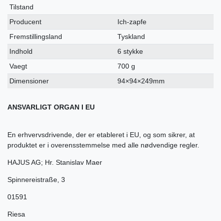
Tilstand
Producent
Ich-zapfe
Fremstillingsland
Tyskland
Indhold
6 stykke
Vaegt
700 g
Dimensioner
94×94×249mm
ANSVARLIGT ORGAN I EU
En erhvervsdrivende, der er etableret i EU, og som sikrer, at
produktet er i overensstemmelse med alle nødvendige regler.
HAJUS AG; Hr. Stanislav Maer
Spinnereistraße
,
3
01591
Riesa