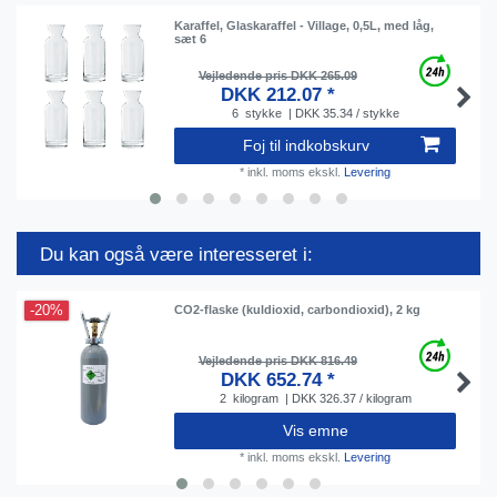
Karaffel, Glaskaraffel - Village, 0,5L, med låg,
sæt 6
Vejledende pris DKK 265.09
DKK 212.07 *
6
stykke
| DKK 35.34 / stykke
Foj til indkobskurv
*
inkl. moms
ekskl.
Levering
Du kan også være interesseret i:
-20%
CO2-flaske (kuldioxid, carbondioxid), 2 kg
Vejledende pris DKK 816.49
DKK 652.74 *
2
kilogram
| DKK 326.37 / kilogram
Vis emne
*
inkl. moms
ekskl.
Levering