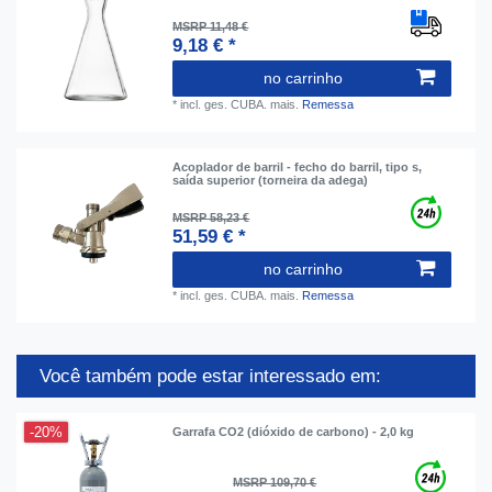
MSRP 11,48 €
9,18 € *
no carrinho
*
incl. ges. CUBA.
mais.
Remessa
Acoplador de barril - fecho do barril, tipo s,
saída superior (torneira da adega)
MSRP 58,23 €
51,59 € *
no carrinho
*
incl. ges. CUBA.
mais.
Remessa
Você também pode estar interessado em:
-20%
Garrafa CO2 (dióxido de carbono) - 2,0 kg
MSRP 109,70 €