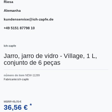
Riesa
Alemanha
kundenservice@ich-zapfe.de
+49 5151 87798 10
Ich-zapfe
Jarro, jarro de vidro - Village, 1 L,
сonjunto de 6 peças
número de item
NEW-11289
Fabricante:
ich-zapfe
MSRP 45,70 €
*
36,56 €