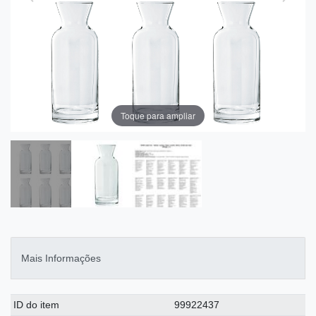
Toque para ampliar
Mais Informações
Ceres::Template.singleItemTechnicalDataAttribute
Ceres::Template.singleItemTechnicalDataValue
ID do item
99922437