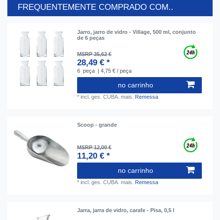
FREQUENTEMENTE COMPRADO COM..
Jarro, jarro de vidro - Village, 500 ml, сonjunto
de 6 peças
MSRP 35,62 €
28,49 € *
6
peça
| 4,75 € / peça
no carrinho
*
incl. ges. CUBA.
mais.
Remessa
Scoop - grande
MSRP 12,00 €
11,20 € *
no carrinho
*
incl. ges. CUBA.
mais.
Remessa
Jarra, jarra de vidro, carafe - Pisa, 0,5 l