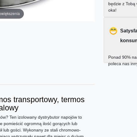
będzie z Tobą
oka!
owiększenia
Satysf
konsu
Ponad 90% nas
poleca nas in
mos transportowy, termos
talowy
jów? Ten izolowany dystrybutor napojów to
że pomieścić ogromną ilość gorących lub
ół lub gości. Wykonany ze stali chromowo-
zająco wytrzymały nawet dla miejsc o dużym