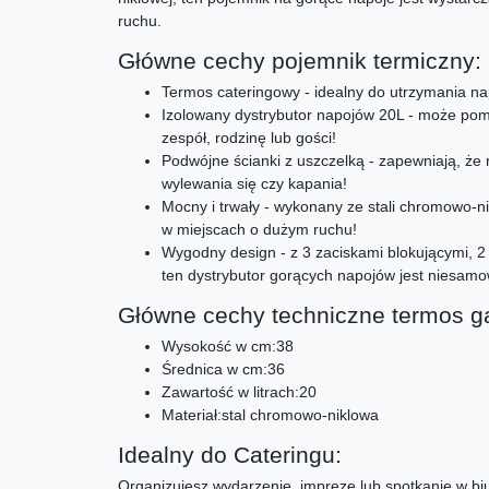
ruchu.
Główne cechy pojemnik termiczny:
Termos cateringowy - idealny do utrzymania nap
Izolowany dystrybutor napojów 20L - może pomie
zespół, rodzinę lub gości!
Podwójne ścianki z uszczelką - zapewniają, że
wylewania się czy kapania!
Mocny i trwały - wykonany ze stali chromowo-n
w miejscach o dużym ruchu!
Wygodny design - z 3 zaciskami blokującymi, 
ten dystrybutor gorących napojów jest niesamow
Główne cechy techniczne termos g
Wysokość w cm:38
Średnica w cm:36
Zawartość w litrach:20
Materiał:stal chromowo-niklowa
Idealny do Cateringu:
Organizujesz wydarzenie, imprezę lub spotkanie w bi