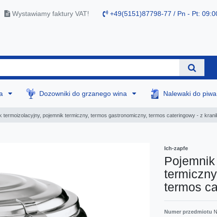
Wystawiamy faktury VAT!
+49(5151)87798-77 / Pn - Pt: 09:0
na
Dozowniki do grzanego wina
Nalewaki do piw
k termoizolacyjny, pojemnik termiczny, termos gastronomiczny, termos cateringowy - z krani
Ich-zapfe
Pojemnik 
termiczny
termos ca
Numer przedmiotu
N