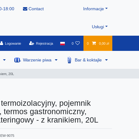
0-18:00
Contact
Informacje
Usługi
Logowanie
Rejestracja
0
0
0,00 zł
a
Warzenie piwa
Bar & koktajle
kiem, 20L
termoizolacyjny, pojemnik
, termos gastronomiczny,
teringowy - z kranikiem, 20L
EW-9075