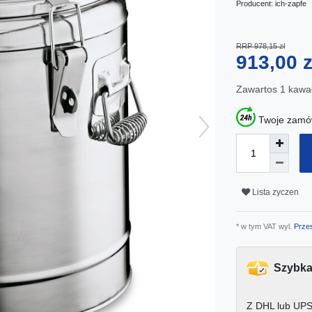
Producent:
ich-zapfe
RRP 978,15 zł
913,00 
Zawartos
1
kawa
Twoje zamów
Lista zyczen
* w tym VAT wyl.
Przes
Szybka
Z DHL lub UPS