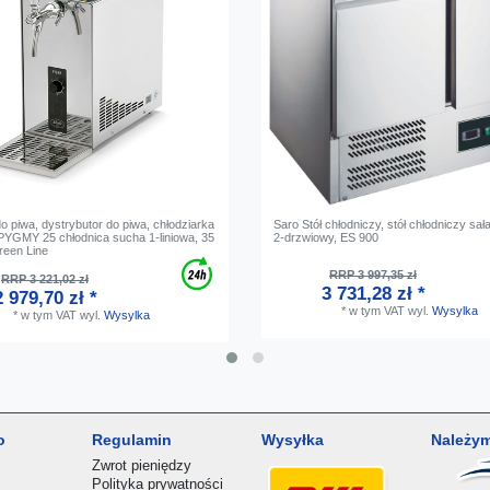
o piwa, dystrybutor do piwa, chłodziarka
Saro Stół chłodniczy, stół chłodniczy sał
 PYGMY 25 chłodnica sucha 1-liniowa, 35
2-drzwiowy, ES 900
Green Line
RRP 3 997,35 zł
RRP 3 221,02 zł
3 731,28 zł *
2 979,70 zł *
*
w tym VAT
wyl.
Wysylka
*
w tym VAT
wyl.
Wysylka
o
Regulamin
Wysyłka
Należym
Zwrot pieniędzy
Polityka prywatności