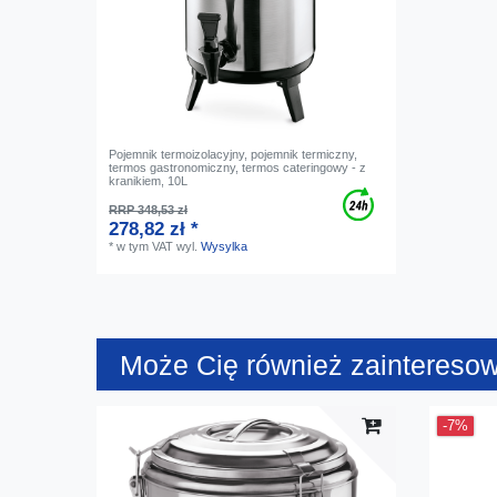
Pojemnik termoizolacyjny, pojemnik termiczny,
termos gastronomiczny, termos cateringowy - z
kranikiem, 10L
RRP 348,53 zł
278,82 zł *
*
w tym VAT
wyl.
Wysylka
Może Cię również zaintereso
-7%