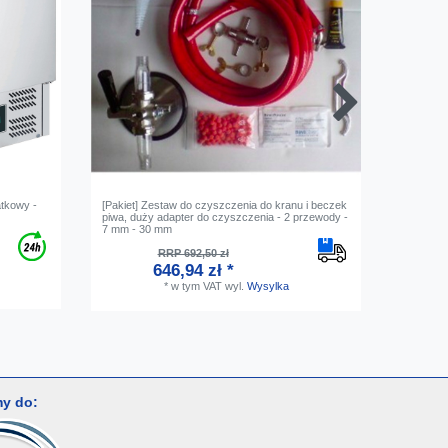
atkowy -
[Pakiet] Zestaw do czyszczenia do kranu i beczek
[Pakiet]
piwa, duży adapter do czyszczenia - 2 przewody -
piwa, ma
7 mm - 30 mm
RRP 692,50 zł
646,94 zł *
*
w tym VAT
wyl.
Wysylka
y do: