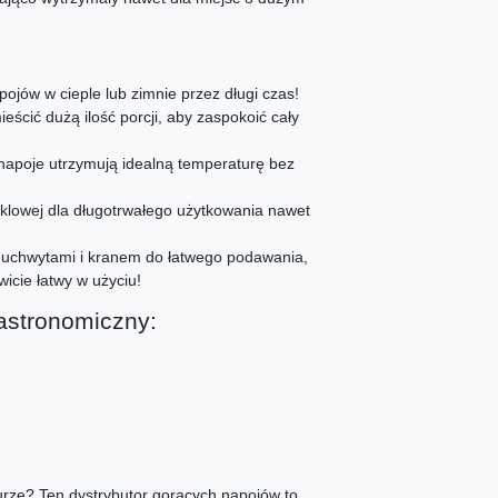
ojów w cieple lub zimnie przez długi czas!
ścić dużą ilość porcji, aby zaspokoić cały
 napoje utrzymują idealną temperaturę bez
iklowej dla długotrwałego użytkowania nawet
2 uchwytami i kranem do łatwego podawania,
icie łatwy w użyciu!
astronomiczny:
urze? Ten dystrybutor gorących napojów to