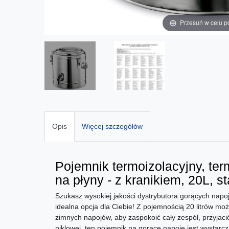
Przesuń w celu p
Opis
Więcej szczegółów
Pojemnik termoizolacyjny, ter
na płyny - z kranikiem, 20L, s
Szukasz wysokiej jakości dystrybutora gorących napo
idealna opcja dla Ciebie! Z pojemnością 20 litrów mo
zimnych napojów, aby zaspokoić cały zespół, przyjaci
niklowej, ten pojemnik na gorące napoje jest wystarc