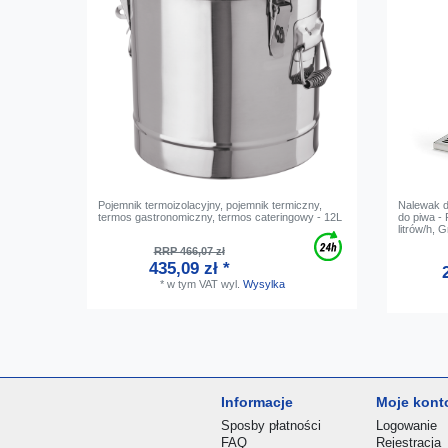
Pojemnik termoizolacyjny, pojemnik termiczny,
Nalewak d
termos gastronomiczny, termos cateringowy - 12L
do piwa -
litrów/h, 
RRP 466,07 zł
435,09 zł *
*
w tym VAT
wyl.
Wysylka
Informacje
Moje kont
Sposby płatności
Logowanie
FAQ
Rejestracja