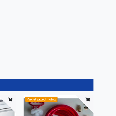
Pakiet przedmiotow
Pakiet 