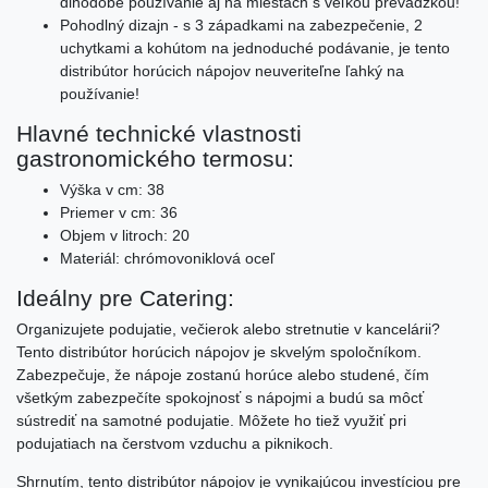
dlhodobé používanie aj na miestach s veľkou prevádzkou!
Pohodlný dizajn - s 3 západkami na zabezpečenie, 2
uchytkami a kohútom na jednoduché podávanie, je tento
distribútor horúcich nápojov neuveriteľne ľahký na
používanie!
Hlavné technické vlastnosti
gastronomického termosu:
Výška v cm: 38
Priemer v cm: 36
Objem v litroch: 20
Materiál: chrómovoniklová oceľ
Ideálny pre Catering:
Organizujete podujatie, večierok alebo stretnutie v kancelárii?
Tento distribútor horúcich nápojov je skvelým spoločníkom.
Zabezpečuje, že nápoje zostanú horúce alebo studené, čím
všetkým zabezpečíte spokojnosť s nápojmi a budú sa môcť
sústrediť na samotné podujatie. Môžete ho tiež využiť pri
podujatiach na čerstvom vzduchu a piknikoch.
Shrnutím, tento distribútor nápojov je vynikajúcou investíciou pre