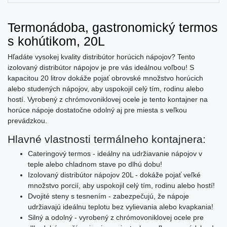
Termonádoba, gastronomický termos
s kohútikom, 20L
Hľadáte vysokej kvality distribútor horúcich nápojov? Tento
izolovaný distribútor nápojov je pre vás ideálnou voľbou! S
kapacitou 20 litrov dokáže pojať obrovské množstvo horúcich
alebo studených nápojov, aby uspokojil celý tím, rodinu alebo
hostí. Vyrobený z chrómovoniklovej ocele je tento kontajner na
horúce nápoje dostatočne odolný aj pre miesta s veľkou
prevádzkou.
Hlavné vlastnosti termálneho kontajnera:
Cateringový termos - ideálny na udržiavanie nápojov v
teple alebo chladnom stave po dlhú dobu!
Izolovaný distribútor nápojov 20L - dokáže pojať veľké
množstvo porcií, aby uspokojil celý tím, rodinu alebo hostí!
Dvojité steny s tesnením - zabezpečujú, že nápoje
udržiavajú ideálnu teplotu bez vylievania alebo kvapkania!
Silný a odolný - vyrobený z chrómovoniklovej ocele pre