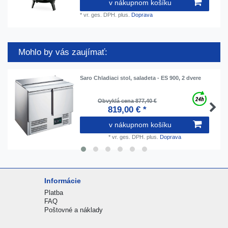
v nákupnom košíku
*
vr. ges. DPH.
plus.
Doprava
Mohlo by vás zaujímať:
Saro Chladiaci stol, saladeta - ES 900, 2 dvere
Obvyklá cena 877,40 €
819,00 € *
v nákupnom košíku
*
vr. ges. DPH.
plus.
Doprava
Informácie
Platba
FAQ
Poštovné a náklady