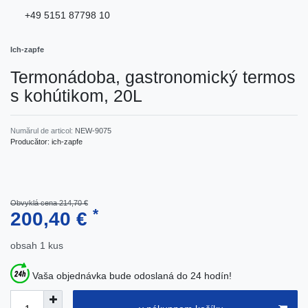
+49 5151 87798 10
Ich-zapfe
Termonádoba, gastronomický termos
s kohútikom, 20L
Numărul de articol:
NEW-9075
Producător:
ich-zapfe
Obvyklá cena 214,70 €
*
200,40 €
obsah
1
kus
Vaša objednávka bude odoslaná do 24 hodín!