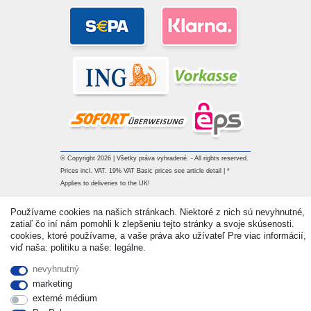
© Copyright 2026 | Všetky práva vyhradené. - All rights reserved.
Prices incl. VAT. 19% VAT Basic prices see article detail | *
Applies to deliveries to the UK!
Používame cookies na našich stránkach. Niektoré z nich sú nevyhnutné,
Kontakt
Withdraw from contract here
zatiaľ čo iní nám pomohli k zlepšeniu tejto stránky a svoje skúsenosti.
cookies, ktoré používame, a vaše práva ako užívateľ Pre viac informácií,
viď naša: politiku a naše: legálne.
nevyhnutný
marketing
externé médium