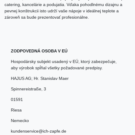
catering, kancelárie a podujatia. Vďaka pohodlnému dizajnu a
pevnej konštrukcii isto udrží vaše nápoje v ideálnej teplote a
zároveň sa bude prezentovať profesionálne.
ZODPOVEDNÁ OSOBA V EÚ
Hospodársky subjekt usadený v EÚ, ktorý zabezpečuje,
aby výrobok spĺňal všetky požadované predpisy.
HAJUS AG; Hr. Stanislav Maer
Spinnereistraße
,
3
01591
Riesa
Nemecko
kundenservice@ich-zapfe.de