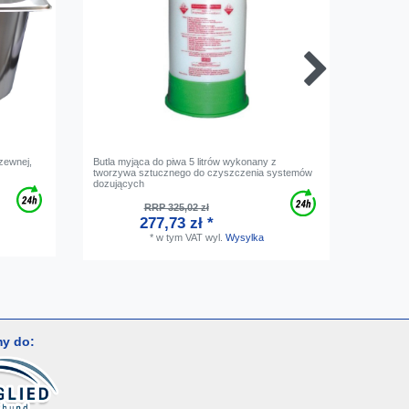
zewnej,
Butla myjąca do piwa 5 litrów wykonany z
Adapter 
tworzywa sztucznego do czyszczenia systemów
kompens
dozujących
RRP 325,02 zł
277,73 zł *
*
w tym VAT
wyl.
Wysylka
y do: