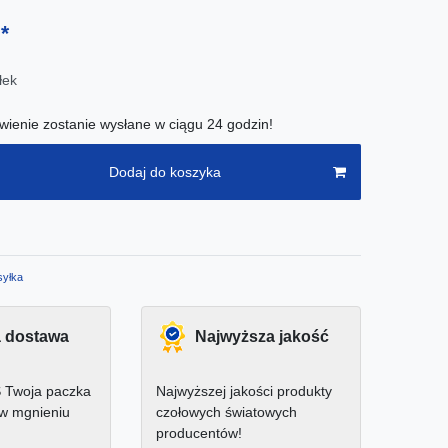
*
ł
łek
ienie zostanie wysłane w ciągu 24 godzin!
Dodaj do koszyka
yłka
 dostawa
Najwyższa jakość
 Twoja paczka
Najwyższej jakości produkty
 w mgnieniu
czołowych światowych
producentów!