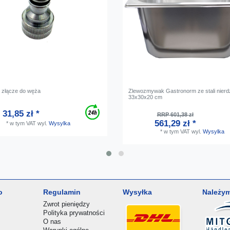
 złącze do węża
Zlewozmywak Gastronorm ze stali nierd
33x30x20 cm
31,85 zł *
RRP 601,38 zł
561,29 zł *
*
w tym VAT
wyl.
Wysylka
*
w tym VAT
wyl.
Wysylka
o
Regulamin
Wysyłka
Należym
Zwrot pieniędzy
Polityka prywatności
O nas