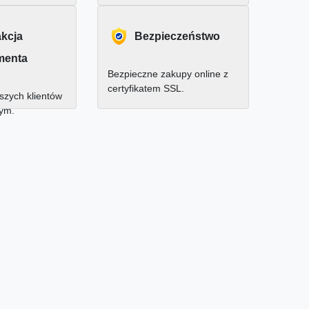
akcja
Bezpieczeństwo
menta
Bezpieczne zakupy online z
certyfikatem SSL.
zych klientów
nym.