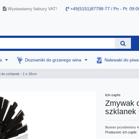
Wystawiamy faktury VAT!
+49(5151)87798-77 / Pn - Pt: 09:0
na
Dozowniki do grzanego wina
Nalewaki do piw
 do szklanek - 1 x 18cm
Ich-zapfe
Zmywak d
szklanek 
Numer przedmiotu
4
Producent:
ich-zapfe