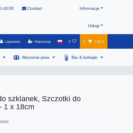
0-18:00
Contact
Informacje
Usługi
Logowanie
Rejestracja
0
0
0,00 zł
a
Warzenie piwa
Bar & koktajle
o szklanek, Szczotki do
- 1 x 18cm
52642