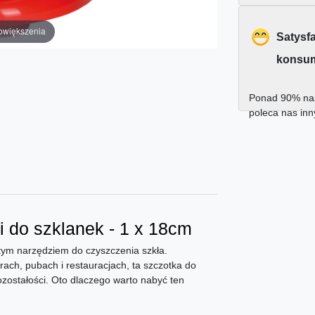
owiększenia
Satysf
konsu
Ponad 90% nas
poleca nas in
 do szklanek - 1 x 18cm
z tym narzędziem do czyszczenia szkła.
rach, pubach i restauracjach, ta szczotka do
ozostałości. Oto dlaczego warto nabyć ten