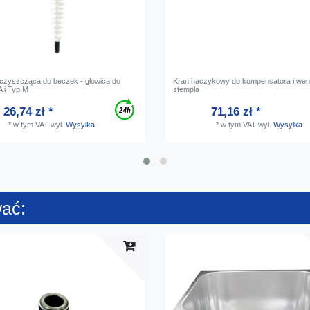
czyszcząca do beczek - głowica do
Kran haczykowy do kompensatora i went
A i Typ M
stempla
26,74 zł *
71,16 zł *
*
w tym VAT
wyl.
Wysylka
*
w tym VAT
wyl.
Wysylka
wać: