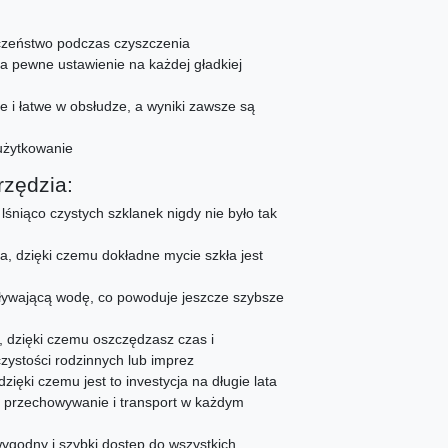
eczeństwo podczas czyszczenia
ia pewne ustawienie na każdej gładkiej
e i łatwe w obsłudze, a wyniki zawsze są
użytkowanie
rzędzia:
lśniąco czystych szklanek nigdy nie było tak
a, dzięki czemu dokładne mycie szkła jest
pływającą wodę, co powoduje jeszcze szybsze
, dzięki czemu oszczędzasz czas i
zystości rodzinnych lub imprez
zięki czemu jest to investycja na długie lata
 przechowywanie i transport w każdym
wygodny i szybki dostęp do wszystkich