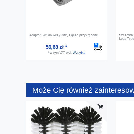
Adapter 5/8" do węży 3/8", złącze przykręcane
Szczotka 
kega Typ 
56,68 zł *
*
w tym VAT
wyl.
Wysylka
Może Cię również zaintereso