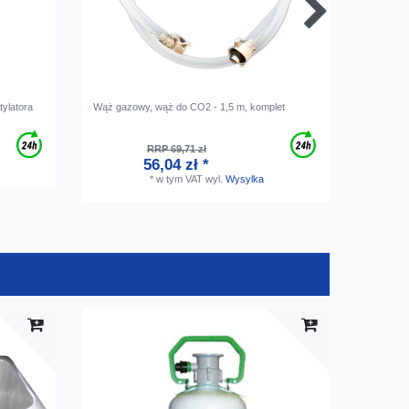
ylatora
Wąż gazowy, wąż do CO2 - 1,5 m, komplet
Bevi Pro
сena za 
RRP 69,71 zł
56,04 zł *
0
*
w tym VAT
wyl.
Wysylka