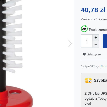
40,78 z
Zawartos
1
kawa
Twoje zamów
Lista zyczen
* w tym VAT wyl.
Przes
Szybka
Z DHL lub UPS
będzie z Tobą
oka!