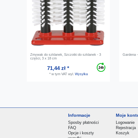
Zmywak do szklanek, Szczotki do szklanek - 3
Gardena -
części, 3 x 18 cm
71,44 zł *
*
w tym VAT
wyl.
Wysylka
Informacje
Moje kont
Sposby płatności
Logowanie
FAQ
Rejestracja
Opcje i koszty
Koszyk