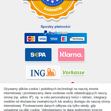
Sposby płatności
Używamy plików cookie i podobnych technologii na naszej stronie
internetowej i przetwarzamy dane osobowe osób odwiedzających naszą
stronę (np. adres IP), np. w celu personalizacji treści i reklam, integracji
mediów od dostawców zewnętrznych lub analizy dostępu do naszej strony
© Copyright 2026 | Wszelkie prawa zastrzezone. - All rights
internetowej. Przetwarzanie danych odbywa się tylko wtedy, gdy
reserved. Prices incl. VAT. 19% VAT Basic prices see article detail
ustawione są pliki cookie. Udostępniamy te dane podmiotom trzecim,
| * Applies to deliveries to the UK!