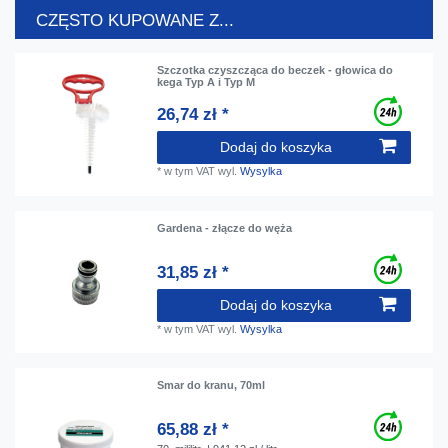
CZĘSTO KUPOWANE Z...
Szczotka czyszcząca do beczek - głowica do
kega Typ A i Typ M
26,74 zł *
Dodaj do koszyka
*
w tym VAT
wyl.
Wysylka
Gardena - złącze do węża
31,85 zł *
Dodaj do koszyka
*
w tym VAT
wyl.
Wysylka
Smar do kranu, 70ml
65,88 zł *