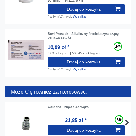
70
mililitr
| 941,12 zł / litr
Dodaj do koszyka
*
w tym VAT
wyl.
Wysylka
Bevi Proszek - Alkaliczny środek czyszczący,
сena za sztukę
16,99 zł *
0.03
kilogram
| 566,45 zł / kilogram
Dodaj do koszyka
*
w tym VAT
wyl.
Wysylka
Może Cię również zainteresować:
Gardena - złącze do węża
31,85 zł *
Dodaj do koszyka