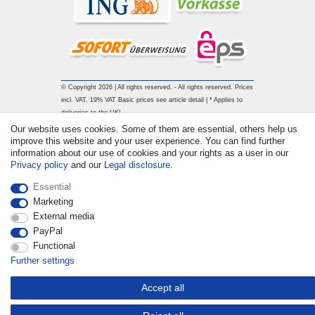
© Copyright 2026 | All rights reserved. - All rights reserved. Prices
incl. VAT. 19% VAT Basic prices see article detail | * Applies to
deliveries to the UK!
Our website uses cookies. Some of them are essential, others help us
improve this website and your user experience. You can find further
Contact
Withdraw from contract here
information about our use of cookies and your rights as a user in our
Privacy policy
and our
Legal disclosure
.
Essential
Marketing
External media
PayPal
Functional
Further settings
Accept all