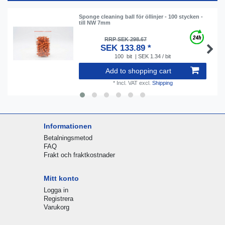
Sponge cleaning ball för öllinjer - 100 stycken -
till NW 7mm
RRP SEK 298.67
SEK 133.89 *
100
bit
| SEK 1.34 / bit
Add to shopping cart
*
Incl. VAT
excl.
Shipping
Informationen
Betalningsmetod
FAQ
Frakt och fraktkostnader
Mitt konto
Logga in
Registrera
Varukorg