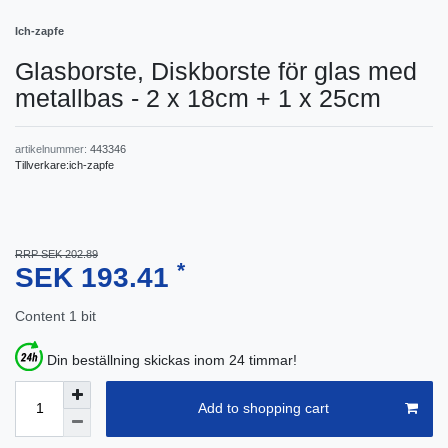
Ich-zapfe
Glasborste, Diskborste för glas med
metallbas - 2 x 18cm + 1 x 25cm
artikelnummer:
443346
Tillverkare:
ich-zapfe
RRP SEK 202.89
*
SEK 193.41
Content
1
bit
Din beställning skickas inom 24 timmar!
Add to shopping cart