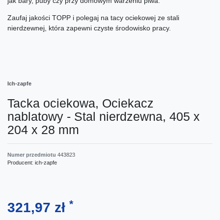
jak bary, puby czy przy domowym warzeniu piwa.
Zaufaj jakości TOPP i polegaj na tacy ociekowej ze stali
nierdzewnej, która zapewni czyste środowisko pracy.
Ich-zapfe
Tacka ociekowa, Ociekacz
nablatowy - Stal nierdzewna, 405 x
204 x 28 mm
Numer przedmiotu
443823
Producent:
ich-zapfe
*
321,97 zł