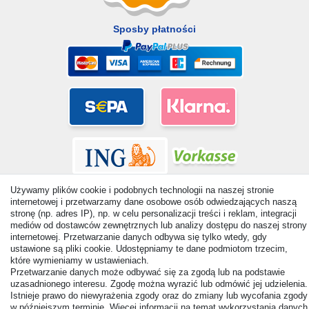
Sposby płatności
Używamy plików cookie i podobnych technologii na naszej stronie
internetowej i przetwarzamy dane osobowe osób odwiedzających naszą
stronę (np. adres IP), np. w celu personalizacji treści i reklam, integracji
mediów od dostawców zewnętrznych lub analizy dostępu do naszej strony
internetowej. Przetwarzanie danych odbywa się tylko wtedy, gdy
© Copyright 2026 | Wszelkie prawa zastrzezone. - All rights
ustawione są pliki cookie. Udostępniamy te dane podmiotom trzecim,
reserved. Prices incl. VAT. 19% VAT Basic prices see article detail
które wymieniamy w ustawieniach.
| * Applies to deliveries to the UK!
Przetwarzanie danych może odbywać się za zgodą lub na podstawie
uzasadnionego interesu. Zgodę można wyrazić lub odmówić jej udzielenia.
Istnieje prawo do niewyrażenia zgody oraz do zmiany lub wycofania zgody
Kontakt
Odstąp od umowy tutaj
w późniejszym terminie. Więcej informacji na temat wykorzystania danych