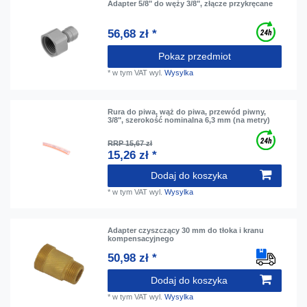
Adapter 5/8" do węży 3/8", złącze przykręcane
56,68 zł *
Pokaz przedmiot
*
w tym VAT
wyl.
Wysylka
Rura do piwa, wąż do piwa, przewód piwny,
3/8", szerokość nominalna 6,3 mm (na metry)
RRP 15,67 zł
15,26 zł *
Dodaj do koszyka
*
w tym VAT
wyl.
Wysylka
Adapter czyszczący 30 mm do tłoka i kranu
kompensacyjnego
50,98 zł *
Dodaj do koszyka
*
w tym VAT
wyl.
Wysylka