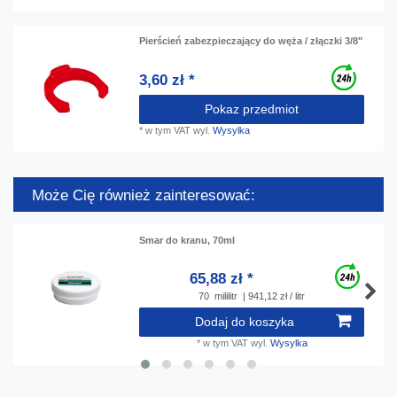
Pierścień zabezpieczający do węża / złączki 3/8"
3,60 zł *
Pokaz przedmiot
*
w tym VAT
wyl.
Wysylka
Może Cię również zainteresować:
Smar do kranu, 70ml
65,88 zł *
70
mililitr
| 941,12 zł / litr
Dodaj do koszyka
*
w tym VAT
wyl.
Wysylka