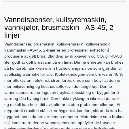
Vanndispenser, kullsyremaskin,
vannkjøler, brusmaskin - AS-45, 2
linjer
Vanndispenser, brusmaskin, kullsyremaskin, kullsyreholdig
vannmaskin - AS-45, 2-linjer er en profesjonell enhet for å
produsere avkjølt brus. Blanding av drikkevann og CO₂ gir 40-50
liter godt avkjølt brusvann på én time. Denne enheten kan brukes
på kontoret, fabrikken eller i husholdningen, noe som gjør den til
et allsidig alternativ for alle. Kjøleteknologien som brukes er 45 %
mer effektiv enn elektrisk strømforbruk, noe som betyr at den er
mer miljøvennlig og kostnadseffektiv i det lange løp. Denne
vanndispenseren er laget av høykvalitetsstål og er bygget for å
vare og tåle hyppig bruk. Den enkle trykkingen sikrer at du raskt
og enkelt kan helle ditt avkjølte brus uten problemer eller søl. Et
dryppbrett i rustfritt stål sikrer hygienisk komfort, slik at du kan ha
trygghet mens du bruker denne enheten. Materialene som brukes
til å konstruere denne vanndispenseren oppfyller de høyeste
hygienestandardene, og sikrer at du kan nyte en forfriskende