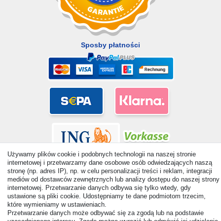
Sposby płatności
Używamy plików cookie i podobnych technologii na naszej stronie
internetowej i przetwarzamy dane osobowe osób odwiedzających naszą
stronę (np. adres IP), np. w celu personalizacji treści i reklam, integracji
mediów od dostawców zewnętrznych lub analizy dostępu do naszej strony
internetowej. Przetwarzanie danych odbywa się tylko wtedy, gdy
© Copyright 2026 | Wszelkie prawa zastrzezone. - All rights
ustawione są pliki cookie. Udostępniamy te dane podmiotom trzecim,
które wymieniamy w ustawieniach.
reserved. Prices incl. VAT. 19% VAT Basic prices see article detail
Przetwarzanie danych może odbywać się za zgodą lub na podstawie
| * Applies to deliveries to the UK!