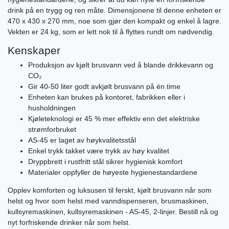
drink på en trygg og ren måte. Dimensjonene til denne enheten er
470 x 430 x 270 mm, noe som gjør den kompakt og enkel å lagre.
Vekten er 24 kg, som er lett nok til å flyttes rundt om nødvendig.
Kenskaper
Produksjon av kjølt brusvann ved å blande drikkevann og
CO₂
Gir 40-50 liter godt avkjølt brusvann på én time
Enheten kan brukes på kontoret, fabrikken eller i
husholdningen
Kjøleteknologi er 45 % mer effektiv enn det elektriske
strømforbruket
AS-45 er laget av høykvalitetsstål
Enkel trykk takket være trykk av høy kvalitet
Dryppbrett i rustfritt stål sikrer hygienisk komfort
Materialer oppfyller de høyeste hygienestandardene
Opplev komforten og luksusen til ferskt, kjølt brusvann når som
helst og hvor som helst med vanndispenseren, brusmaskinen,
kullsyremaskinen, kullsyremaskinen - AS-45, 2-linjer. Bestill nå og
nyt forfriskende drinker når som helst.