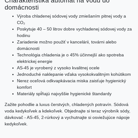
Charakteristika automat na vodu do
domácnosti
Výroba chladenej sódovej vody zmiešaním pitnej vody a
CO₂
Poskytuje 40 – 50 litrov dobre vychladenej sódovej vody za
hodinu
Zariadenie možno použiť v kancelárii, továrni alebo
domácnosti
Technológia chladenia je o 45% účinnejší ako spotreba
elektrickej energie
AS-45 je vyrobený z vysoko kvalitnej ocele
Jednoduché naklepanie vďaka vysokokvalitným kohútikom
Nerez oceľová odkvapkávacia miska zaisťuje hygienický
komfort
Materiály spĺňajú najvyššie hygienické štandardy
Zažite pohodlie a luxus čerstvých, chladených potravín. Sódová
voda kedykoľvek a kdekoľvek. Objednajte si teraz výrobník sódy,
dávkovač - AS-45, 2-rúrkový a vychutnajte si osviežujúce nápoje
kedykoľvek.