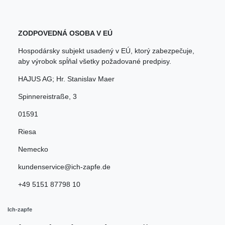
ZODPOVEDNÁ OSOBA V EÚ
Hospodársky subjekt usadený v EÚ, ktorý zabezpečuje,
aby výrobok spĺňal všetky požadované predpisy.
HAJUS AG; Hr. Stanislav Maer
Spinnereistraße
,
3
01591
Riesa
Nemecko
kundenservice@ich-zapfe.de
+49 5151 87798 10
Ich-zapfe