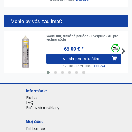
Mohlo by vás zaujímať:
Vodní filtr, filtračná patróna - Everpure - 4C pre
vrchnú sódu
65,00 € *
v nákupnom košíku
*
vr. ges. DPH.
plus.
Doprava
Informácie
Platba
FAQ
Poštovné a náklady
Môj účet
Prihlásiť sa