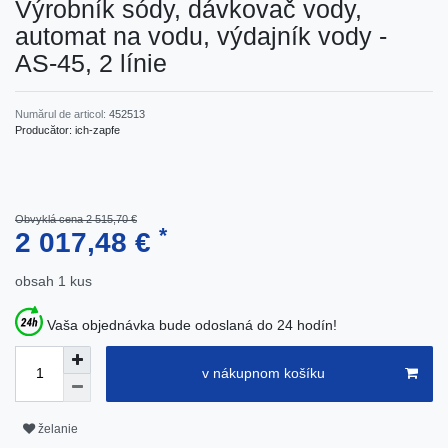
Výrobník sódy, dávkovač vody,
automat na vodu, výdajník vody -
AS-45, 2 línie
Numărul de articol:
452513
Producător:
ich-zapfe
Obvyklá cena 2 515,70 €
*
2 017,48 €
obsah
1
kus
Vaša objednávka bude odoslaná do 24 hodín!
v nákupnom košíku
želanie