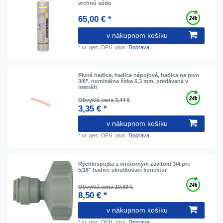
vrchnú sódu
65,00 € *
v nákupnom košíku
*
vr. ges. DPH.
plus.
Doprava
Pivná hadica, hadica nápojová, hadica na pivo
3/8", nominálna šírka 6,3 mm, predávaná v
metráži
Obvyklá cena 3,44 €
3,35 € *
v nákupnom košíku
*
vr. ges. DPH.
plus.
Doprava
Rýchlospojka s vnútorným závitom 3/4 pre
5/16" hadice skrutkovací konektor
Obvyklá cena 10,63 €
8,50 € *
v nákupnom košíku
*
vr. ges. DPH.
plus.
Doprava