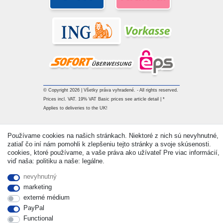
© Copyright 2026 | Všetky práva vyhradené. - All rights reserved.
Prices incl. VAT. 19% VAT Basic prices see article detail | *
Applies to deliveries to the UK!
Kontakt
Withdraw from contract here
Používame cookies na našich stránkach. Niektoré z nich sú nevyhnutné,
zatiaľ čo iní nám pomohli k zlepšeniu tejto stránky a svoje skúsenosti.
cookies, ktoré používame, a vaše práva ako užívateľ Pre viac informácií,
viď naša: politiku a naše: legálne.
nevyhnutný
marketing
externé médium
PayPal
Functional