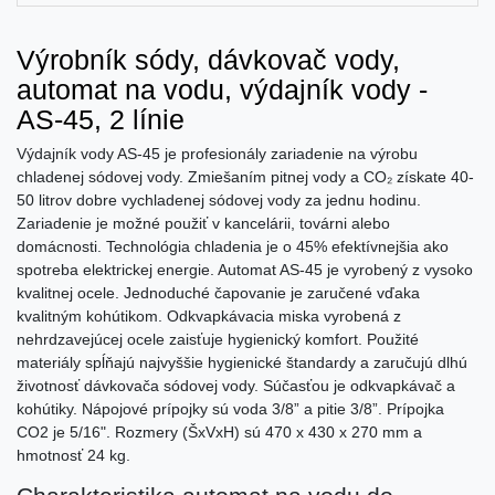
Výrobník sódy, dávkovač vody,
automat na vodu, výdajník vody -
AS-45, 2 línie
Výdajník vody AS-45 je profesionály zariadenie na výrobu
chladenej sódovej vody. Zmiešaním pitnej vody a CO₂ získate 40-
50 litrov dobre vychladenej sódovej vody za jednu hodinu.
Zariadenie je možné použiť v kancelárii, továrni alebo
domácnosti. Technológia chladenia je o 45% efektívnejšia ako
spotreba elektrickej energie. Automat AS-45 je vyrobený z vysoko
kvalitnej ocele. Jednoduché čapovanie je zaručené vďaka
kvalitným kohútikom. Odkvapkávacia miska vyrobená z
nehrdzavejúcej ocele zaisťuje hygienický komfort. Použité
materiály spĺňajú najvyššie hygienické štandardy a zaručujú dlhú
životnosť dávkovača sódovej vody. Súčasťou je odkvapkávač a
kohútiky. Nápojové prípojky sú voda 3/8” a pitie 3/8”. Prípojka
CO2 je 5/16". Rozmery (ŠxVxH) sú 470 x 430 x 270 mm a
hmotnosť 24 kg.