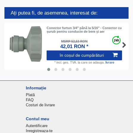
Ați putea fi, de asemenea, interesat de:
Conector furtun 3/4" până la 5/16" - Conector cu
șurub pentru conducte de bere și aer
MSRP 52,53 RON
42,01 RON *
în coșul de cumpărături
*
incl. ges. TVA.
la care se adauga.
livrare
Informație
Plată
FAQ
Costuri de livrare
Contul meu
Autentificare
Inregistreaza-te