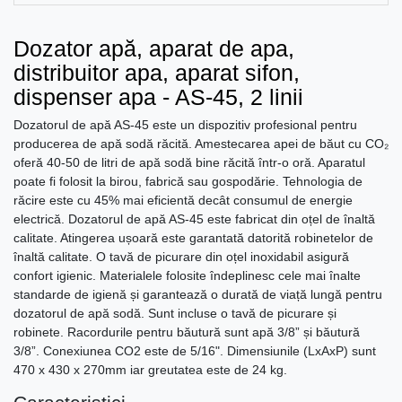
Dozator apă, aparat de apa,
distribuitor apa, aparat sifon,
dispenser apa - AS-45, 2 linii
Dozatorul de apă AS-45 este un dispozitiv profesional pentru
producerea de apă sodă răcită. Amestecarea apei de băut cu CO₂
oferă 40-50 de litri de apă sodă bine răcită într-o oră. Aparatul
poate fi folosit la birou, fabrică sau gospodărie. Tehnologia de
răcire este cu 45% mai eficientă decât consumul de energie
electrică. Dozatorul de apă AS-45 este fabricat din oțel de înaltă
calitate. Atingerea ușoară este garantată datorită robinetelor de
înaltă calitate. O tavă de picurare din oțel inoxidabil asigură
confort igienic. Materialele folosite îndeplinesc cele mai înalte
standarde de igienă și garantează o durată de viață lungă pentru
dozatorul de apă sodă. Sunt incluse o tavă de picurare și
robinete. Racordurile pentru băutură sunt apă 3/8” și băutură
3/8”. Conexiunea CO2 este de 5/16". Dimensiunile (LxAxP) sunt
470 x 430 x 270mm iar greutatea este de 24 kg.