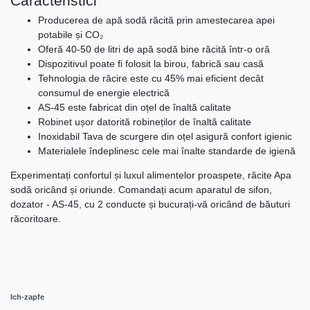
Caracteristici
Producerea de apă sodă răcită prin amestecarea apei
potabile și CO₂
Oferă 40-50 de litri de apă sodă bine răcită într-o oră
Dispozitivul poate fi folosit la birou, fabrică sau casă
Tehnologia de răcire este cu 45% mai eficient decât
consumul de energie electrică
AS-45 este fabricat din oțel de înaltă calitate
Robinet ușor datorită robineților de înaltă calitate
Inoxidabil Tava de scurgere din oțel asigură confort igienic
Materialele îndeplinesc cele mai înalte standarde de igienă
Experimentați confortul și luxul alimentelor proaspete, răcite Apa
sodă oricând și oriunde. Comandați acum aparatul de sifon,
dozator - AS-45, cu 2 conducte și bucurați-vă oricând de băuturi
răcoritoare.
Ich-zapfe