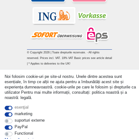
© Copyright 2026 | Toate drepturile rezervate. - All rights
reserved. Prices incl. VAT. 19% VAT Basic prices see article detail
| * Applies to deliveries to the UK!
Withdraw from contract here
Noi folosim cookie-uri pe site-ul nostru. Unele dintre acestea sunt
esențiale, în timp ce alții ne ajuta pentru a îmbunătăți acest site și
experiența dumneavoastră. cookie-urile pe care le folosim și drepturile ca
a lua legatura
utilizator Pentru mai multe informații, consultați: politica noastră și a
noastră: legală.
esenţial
marketing
suporturi externe
PayPal
Functional