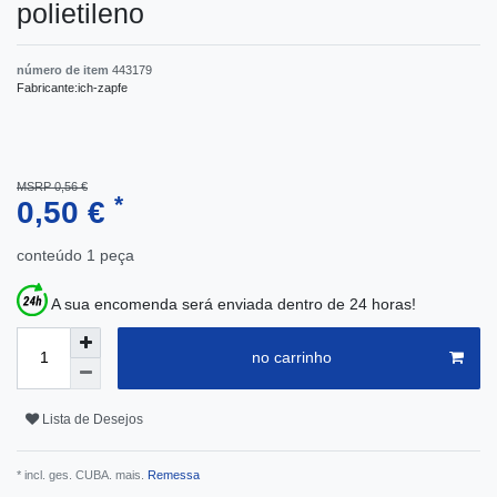
polietileno
número de item
443179
Fabricante:
ich-zapfe
MSRP 0,56 €
*
0,50 €
conteúdo
1
peça
A sua encomenda será enviada dentro de 24 horas!
no carrinho
Lista de Desejos
* incl. ges. CUBA. mais.
Remessa