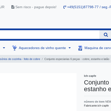
EUR
Sem risco - pague depois!
+49(5151)87798-77 / seg.-F
e
Aquecedores de vinho quente
Maquina de cer
órios de cozinha - feito de cobre
Conjunto especiarias 6 peças - cobre, estanho e latão
Ich-zapfe
Conjunto 
estanho e
número de item
NEW
Fabricante:
ich-zapfe