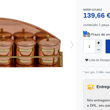
MSRP 174,58 €
139,66 
conteúdo
1
peça
Prazo de en
Lista de Desejo
* incl. ges. CUBA. mai
Entreg
Nós entregamo
a DHL, seu pa