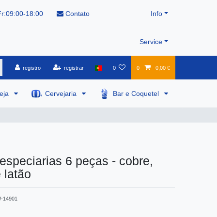
r:09:00-18:00
Contato
Info
Service
registro
registrar
0
0
0,00 €
veja
Cervejaria
Bar e Coquetel
especiarias 6 peças - cobre,
 latão
-14901