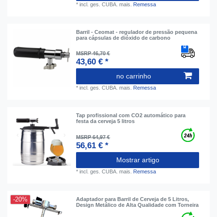
*
incl. ges. CUBA.
mais.
Remessa
Barril - Ceomat - regulador de pressão pequena
para cápsulas de dióxido de carbono
MSRP 46,70 €
43,60 € *
no carrinho
*
incl. ges. CUBA.
mais.
Remessa
Tap profissional com CO2 automático para
festa da cerveja 5 litros
MSRP 64,97 €
56,61 € *
Mostrar artigo
*
incl. ges. CUBA.
mais.
Remessa
-20%
Adaptador para Barril de Cerveja de 5 Litros,
Design Metálico de Alta Qualidade com Torneira