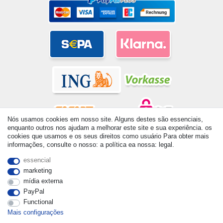
Nós usamos cookies em nosso site. Alguns destes são essenciais,
enquanto outros nos ajudam a melhorar este site e sua experiência. os
cookies que usamos e os seus direitos como usuário Para obter mais
© Copyright 2026 | Todos os direitos reservados. - All rights
informações, consulte o nosso: a política ea nossa: legal.
reserved. Prices incl. VAT. 19% VAT Basic prices see article detail
| * Applies to deliveries to the UK!
essencial
marketing
mídia externa
PayPal
Functional
Mais configurações