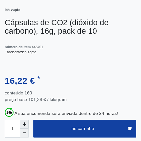
Ich-zapfe
Cápsulas de CO2 (dióxido de
carbono), 16g, pack de 10
número de item
443401
Fabricante:
ich-zapfe
*
16,22 €
conteúdo
160
preço base
101,38 € / kilogram
A sua encomenda será enviada dentro de 24 horas!
no carrinho