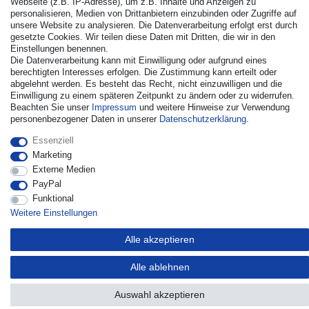
Webseite (z.B. IP-Adresse), um z.B. Inhalte und Anzeigen zu
personalisieren, Medien von Drittanbietern einzubinden oder Zugriffe auf
unsere Website zu analysieren. Die Datenverarbeitung erfolgt erst durch
gesetzte Cookies. Wir teilen diese Daten mit Dritten, die wir in den
© Copyright 2026 | Alle Rechte vorbehalten. - Alle Rechte
Einstellungen benennen.
vorbehalten. Preisangaben inkl. gesetzl. 19% MwSt. |
Die Datenverarbeitung kann mit Einwilligung oder aufgrund eines
Grundpreise siehe Artikeldetail | *Gilt für Lieferungen nach
berechtigten Interesses erfolgen. Die Zustimmung kann erteilt oder
Deutschland!
abgelehnt werden. Es besteht das Recht, nicht einzuwilligen und die
Einwilligung zu einem späteren Zeitpunkt zu ändern oder zu widerrufen.
Kontakt
Vertrag widerrufen
Beachten Sie unser
Impressum
und weitere Hinweise zur Verwendung
personenbezogener Daten in unserer
Daten­schutz­erklärung
.
Essenziell
Marketing
Externe Medien
PayPal
Funktional
Weitere Einstellungen
Alle akzeptieren
Alle ablehnen
Auswahl akzeptieren