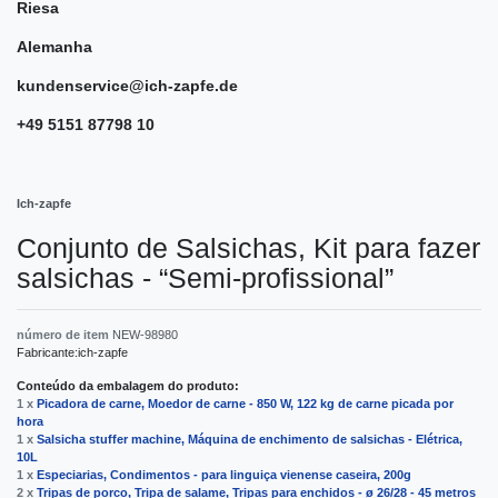
Riesa
Alemanha
kundenservice@ich-zapfe.de
+49 5151 87798 10
Ich-zapfe
Conjunto de Salsichas, Kit para fazer
salsichas - “Semi-profissional”
número de item
NEW-98980
Fabricante:
ich-zapfe
Conteúdo da embalagem do produto:
1 x
Picadora de carne, Moedor de carne - 850 W, 122 kg de carne picada por
hora
1 x
Salsicha stuffer machine, Máquina de enchimento de salsichas - Elétrica,
10L
1 x
Especiarias, Condimentos - para linguiça vienense caseira, 200g
2 x
Tripas de porco, Tripa de salame, Tripas para enchidos - ø 26/28 - 45 metros