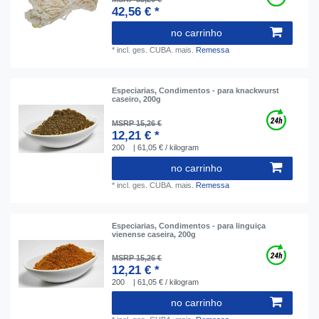
42,56 € *
no carrinho
*
incl. ges. CUBA.
mais.
Remessa
Especiarias, Condimentos - para knackwurst
caseiro, 200g
MSRP 15,26 €
12,21 € *
200
| 61,05 € / kilogram
no carrinho
*
incl. ges. CUBA.
mais.
Remessa
Especiarias, Condimentos - para linguiça
vienense caseira, 200g
MSRP 15,26 €
12,21 € *
200
| 61,05 € / kilogram
no carrinho