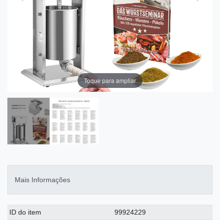
Toque para ampliar
Mais Informações
Ceres::Template.singleItemTechnicalDataAttribute
Ceres::Template.singleItemTechnicalDataValue
ID do item
99924229