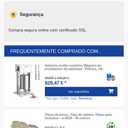
Segurança
Compra segura online com certificado SSL.
FREQUENTEMENTE COMPRADO COM..
Salsicha stuffer machine, Máquina de
enchimento de salsichas - Elétrica, 10L
MSRP 1 036,84 €
829,47 € *
no carrinho
*
incl. ges. CUBA.
mais.
Remessa
Tripas de porco, Tripa de salame, Tripas para
enchidos - ø 26/28 - 45 metros
MSRP 53,20 €