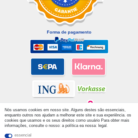
Forma de pagamento
Nós usamos cookies em nosso site. Alguns destes são essenciais,
enquanto outros nos ajudam a melhorar este site e sua experiência. os
cookies que usamos e os seus direitos como usuário Para obter mais
informações, consulte o nosso: a política ea nossa: legal.
© Copyright 2026 | Todos os direitos reservados. - All rights
reserved. Prices incl. VAT. 19% VAT Basic prices see article detail
essencial
| * Applies to deliveries to the UK!