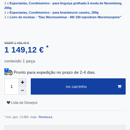
1 x
Especiarias, Condimentos - para linguiça grelhada à moda de Nuremberg,
200g
1 x
Especiarias, Condimentos - para knackwurst caseiro, 200g
1 x
Livro de receitas - "Das Wurstseminar - Mit 100 erprobten Wurstrezepten"
MSRP 1 436,40 €
*
1 149,12 €
conteúdo
1
peça
Pronto para expedição no prazo de 2-4 dias.
no carrinho
Lista de Desejos
* incl. ges. CUBA. mais.
Remessa