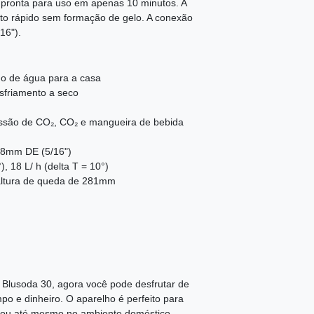
 pronta para uso em apenas 10 minutos. A
nto rápido sem formação de gelo. A conexão
16").
no de água para a casa
esfriamento a seco
essão de CO₂, CO₂ e mangueira de bebida
 8mm DE (5/16")
, 18 L/ h (delta T = 10°)
 altura de queda de 281mm
Blusoda 30, agora você pode desfrutar de
o e dinheiro. O aparelho é perfeito para
os ou até mesmo no ambiente doméstico.