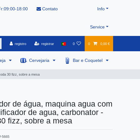
r:09:00-18:00
Contato
Info
Service
registro
registrar
0
0
0,00 €
veja
Cervejaria
Bar e Coquetel
oda 30 fizz, sobre a mesa
dor de água, maquina agua com
ificador de agua, carbonator -
0 fizz, sobre a mesa
-5665