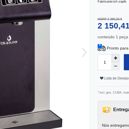
Fabricante:
ich-zapfe
MSRP 2 380,00 €
2 150,4
conteúdo
1
peça
Pronto para
Lista de Desejo
* incl. ges. CUBA. mai
Entreg
Nós entregamo