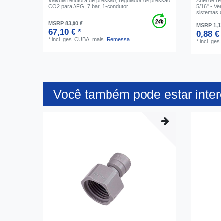
Válvula redutora de pressão, regulador de pressão
Anel de r
CO2 para AFG, 7 bar, 1-condutor
5/16" - Ve
sistemas d
MSRP 83,90 €
MSRP 1,1
67,10 € *
0,88 €
*
incl. ges. CUBA.
mais.
Remessa
*
incl. ge
Você também pode estar inte