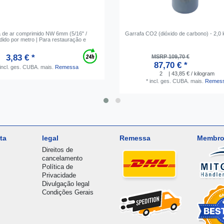
 de ar comprimido NW 6mm (5/16" /
Garrafa CO2 (dióxido de carbono) - 2,0 
ido por metro | Para restauração e
3,83 € *
MSRP 109,70 €
87,70 € *
incl. ges. CUBA.
mais.
Remessa
2
| 43,85 € / kilogram
*
incl. ges. CUBA.
mais.
Remes
ta
legal
Remessa
Membro
Direitos de
cancelamento
Política de
Privacidade
Divulgação legal
Condições Gerais