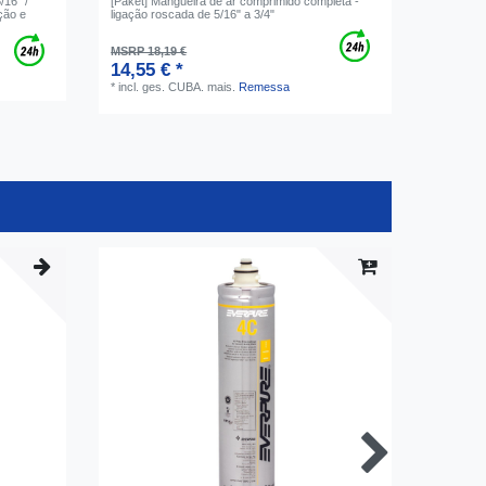
16" /
[Paket] Mangueira de ar comprimido completa -
ção e
ligação roscada de 5/16" a 3/4"
MSRP 18,19 €
14,55 € *
*
incl. ges. CUBA.
mais.
Remessa