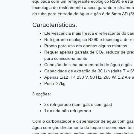
equipada com um refrigerante ecológico R290 e está
tecnologia de resfriamento a seco garante resfriame
do tubo para entrada de água e gás é de 8mm AD (5/
Características:
Efervescência mais fresca e refrescante do ca
Refrigerante ecológico R290 e tecnologia de r
Pronto para uso em apenas alguns minutos
Requer apenas garrafa de CO₂, redutor de pr
para comissionamento
Conexão de linha para entrada de água e gás:
Capacidade de extração de 30 L/h (delta T = 6°)
Apenas 1/12 HP, 230 V, 50 Hz, 265 W, 1,2 A e
Peso: 27kg
3 opções:
2x refrigerado (sem gás e com gás)
1x ainda não refrigerado
Com o carbonatador e dispensador de água com gás 
água com gás diretamente do toque e economize temp
uso em restaurantes, cafés, bares, hotéis, escritóri