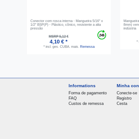
Conector com rosca interna - Mangueira 5/16" x
Mangueira
1/2" BSP(P) - Plástico, cônico, resistente a alta
8mm) vend
pressão
indústria
MSRP 5,12 €
4,10 € *
*
*
incl. ges. CUBA.
mais.
Remessa
Informations
Minha con
Forma de pagamento
Conecte-se
FAQ
Registro
Custos de remessa
Cesta