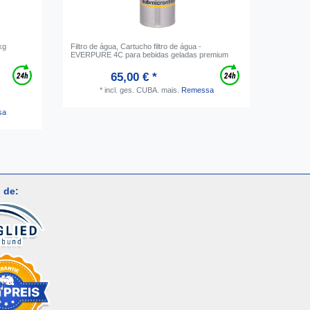
kg
Filtro de água, Cartucho filtro de água -
Aquecedo
EVERPURE 4C para bebidas geladas premium
- ANCON
65,00 € *
*
incl. ges. CUBA.
mais.
Remessa
sa
 de: