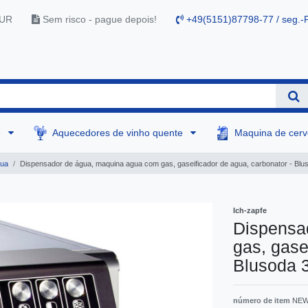
EUR
Sem risco - pague depois!
+49(5151)87798-77 / seg.-F
e
Aquecedores de vinho quente
Maquina de cer
gua
Dispensador de água, maquina agua com gas, gaseificador de agua, carbonator - Blus
Ich-zapfe
Dispensa
gas, gase
Blusoda 3
número de item
NEW