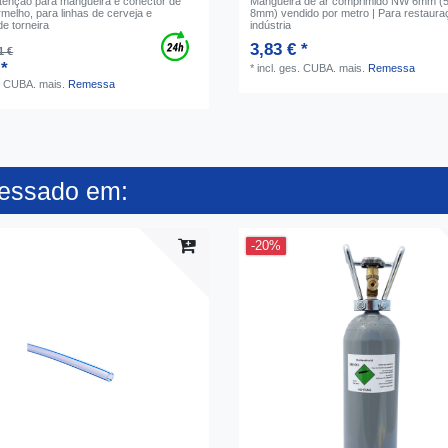
etenção para mangueira e conector de
Mangueira de ar comprimido NW 6mm (5/
rmelho, para linhas de cerveja e
8mm) vendido por metro | Para restaura
e torneira
indústria
3,83 € *
1 €
 *
*
incl. ges. CUBA.
mais.
Remessa
s. CUBA.
mais.
Remessa
ressado em:
-20%