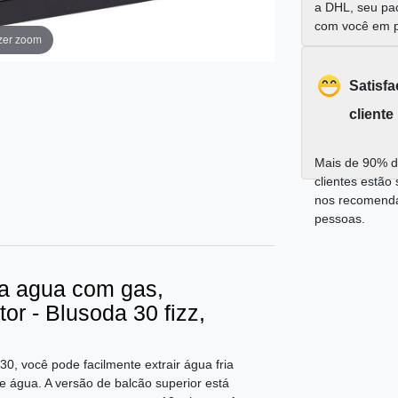
a DHL, seu pa
com você em 
zer zoom
Satisf
cliente
Mais de 90% d
clientes estão 
nos recomend
pessoas.
a agua com gas,
or - Blusoda 30 fizz,
, você pode facilmente extrair água fria
 água. A versão de balcão superior está