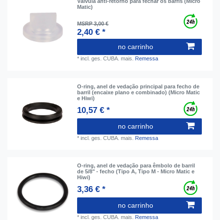
Válvula anti-retorno para fechar os barris (Micro
Matic)
MSRP 3,00 €
2,40 € *
no carrinho
*
incl. ges. CUBA.
mais.
Remessa
O-ring, anel de vedação principal para fecho de
barril (encaixe plano e combinado) (Micro Matic
e Hiwi)
10,57 € *
no carrinho
*
incl. ges. CUBA.
mais.
Remessa
O-ring, anel de vedação para êmbolo de barril
de 5/8" - fecho (Tipo A, Tipo M - Micro Matic e
Hiwi)
3,36 € *
no carrinho
*
incl. ges. CUBA.
mais.
Remessa