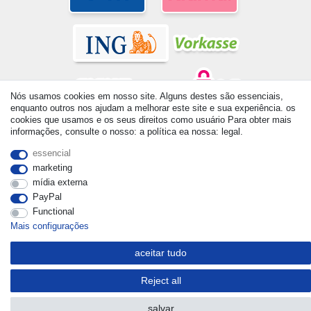
Nós usamos cookies em nosso site. Alguns destes são essenciais,
enquanto outros nos ajudam a melhorar este site e sua experiência. os
cookies que usamos e os seus direitos como usuário Para obter mais
© Copyright 2026 | Todos os direitos reservados. - All rights
informações, consulte o nosso: a política ea nossa: legal.
reserved. Prices incl. VAT. 19% VAT Basic prices see article detail
| * Applies to deliveries to the UK!
essencial
marketing
mídia externa
PayPal
Functional
Mais configurações
aceitar tudo
Reject all
salvar