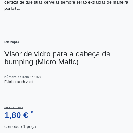
certeza de que suas cervejas sempre serão extraídas de maneira
perfeita.
Ich-zapfe
Visor de vidro para a cabeça de
bumping (Micro Matic)
número de item
443458
Fabricante:
ich-zapfe
MSRP 2,30 €
*
1,80 €
conteúdo
1
peça