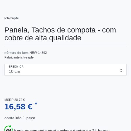
Ich-zapfe
Panela, Tachos de compota - com
cobre de alta qualidade
número de item
NEW-14892
Fabricante:
ich-zapfe
ŚREDNICA
MSRP 20,72 €
*
16,58 €
conteúdo
1
peça
A sua encomenda será enviada dentro de 24 horas!