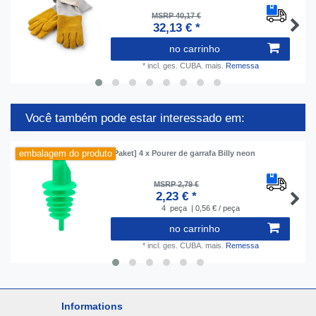
MSRP 40,17 €
32,13 € *
no carrinho
*
incl. ges. CUBA.
mais.
Remessa
Você também pode estar interessado em:
embalagem do produto
[Paket] 4 x Pourer de garrafa Billy neon
MSRP 2,79 €
2,23 € *
4
peça
| 0,56 € / peça
no carrinho
*
incl. ges. CUBA.
mais.
Remessa
Informations