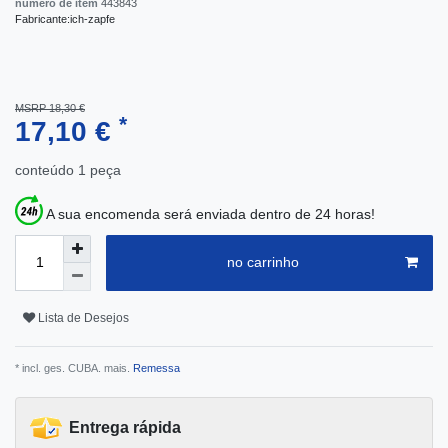
número de item
443843
Fabricante:
ich-zapfe
MSRP 18,30 €
*
17,10 €
conteúdo
1
peça
A sua encomenda será enviada dentro de 24 horas!
no carrinho
Lista de Desejos
* incl. ges. CUBA. mais.
Remessa
Entrega rápida