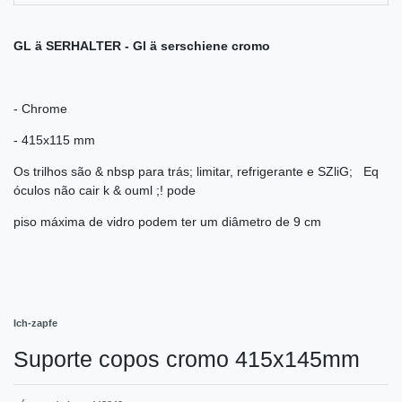
GL ä SERHALTER - Gl ä serschiene cromo
- Chrome
- 415x115 mm
Os trilhos são & nbsp para trás; limitar, refrigerante e SZliG; Eq
óculos não cair k & ouml ;! pode
piso máxima de vidro podem ter um diâmetro de 9 cm
Ich-zapfe
Suporte copos cromo 415x145mm