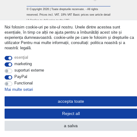
© Copyright 2026 | Toate drepturile rezervate. - All rights
reserved. Prices incl. VAT. 19% VAT Basic prices see article detail
| * Applies to deliveries to the UK!
Noi folosim cookie-uri pe site-ul nostru. Unele dintre acestea sunt
Withdraw from contract here
esențiale, în timp ce alții ne ajuta pentru a îmbunătăți acest site și
experiența dumneavoastră. cookie-urile pe care le folosim și drepturile ca
utilizator Pentru mai multe informații, consultați: politica noastră și a
a lua legatura
noastră: legală.
esenţial
marketing
suporturi externe
PayPal
Functional
Mai multe setari
accepta toate
Reject all
a salva