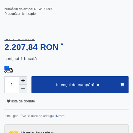
Numărul de articol
NEW-99699
Producător:
ich-zapfe
MSRP 2.759,80 RON
*
2.207,84 RON
conţinut
1
bucată
în coșul de cumpărături
lista de dorințe
* incl. ges. TVA. la care se adauga.
livrare