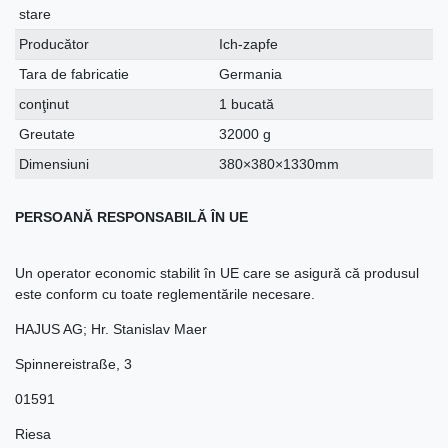
stare
Producător
Ich-zapfe
Tara de fabricatie
Germania
conţinut
1 bucată
Greutate
32000 g
Dimensiuni
380×380×1330mm
PERSOANĂ RESPONSABILĂ ÎN UE
Un operator economic stabilit în UE care se asigură că produsul
este conform cu toate reglementările necesare.
HAJUS AG; Hr. Stanislav Maer
Spinnereistraße
,
3
01591
Riesa