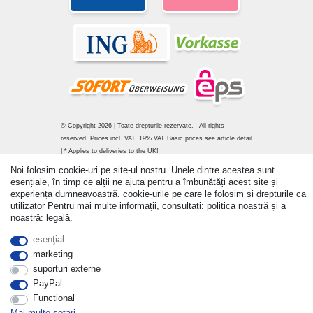
© Copyright 2026 | Toate drepturile rezervate. - All rights
reserved. Prices incl. VAT. 19% VAT Basic prices see article detail
| * Applies to deliveries to the UK!
Noi folosim cookie-uri pe site-ul nostru. Unele dintre acestea sunt
Withdraw from contract here
esențiale, în timp ce alții ne ajuta pentru a îmbunătăți acest site și
experiența dumneavoastră. cookie-urile pe care le folosim și drepturile ca
utilizator Pentru mai multe informații, consultați: politica noastră și a
a lua legatura
noastră: legală.
esenţial
marketing
suporturi externe
PayPal
Functional
Mai multe setari