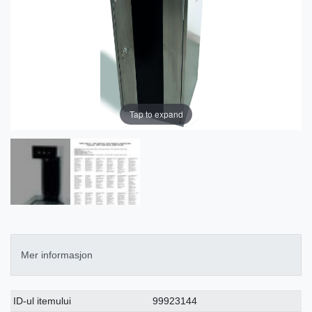
Tap to expand
Mer informasjon
Ceres::Template.singleItemTechnicalDataAttribute
Ceres::Template.singleItemTechnicalDataValue
ID-ul itemului
99923144