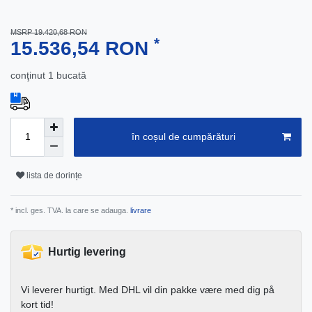
MSRP 19.420,68 RON
*
15.536,54 RON
conţinut
1
bucată
în coșul de cumpărături
lista de dorințe
* incl. ges. TVA. la care se adauga.
livrare
Hurtig levering
Vi leverer hurtigt. Med DHL vil din pakke være med dig på
kort tid!