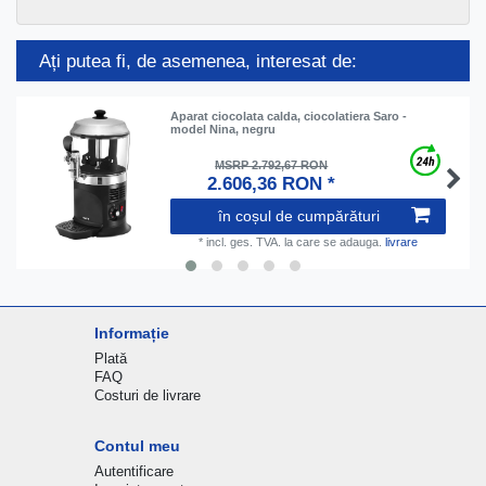
Ați putea fi, de asemenea, interesat de:
Aparat ciocolata calda, ciocolatiera Saro -
model Nina, negru
MSRP 2.792,67 RON
2.606,36 RON *
în coșul de cumpărături
*
incl. ges. TVA.
la care se adauga.
livrare
Informație
Plată
FAQ
Costuri de livrare
Contul meu
Autentificare