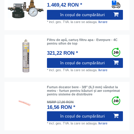
1.469,42 RON *
în coșul de cumpărături
*
incl. ges. TVA.
la care se adauga.
livrare
Filtru de apă, cartuș filtru apa - Everpure - 4C
pentru sifon de top
321,22 RON *
în coșul de cumpărături
*
incl. ges. TVA.
la care se adauga.
livrare
Furtun dozator bere - 3/8" (6,3 mm) vândut la
metru - furtun pentru băuturi și aer comprimat
pentru sisteme de distribuire
MSRP 17,00 RON
16,56 RON *
în coșul de cumpărături
*
incl. ges. TVA.
la care se adauga.
livrare