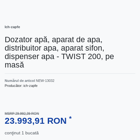
Ich-zapfe
Dozator apă, aparat de apa,
distribuitor apa, aparat sifon,
dispenser apa - TWIST 200, pe
masă
Numărul de articol
NEW-13032
Producător:
ich-zapfe
MSRP 29.992,39 RON
*
23.993,91 RON
conţinut
1
bucată