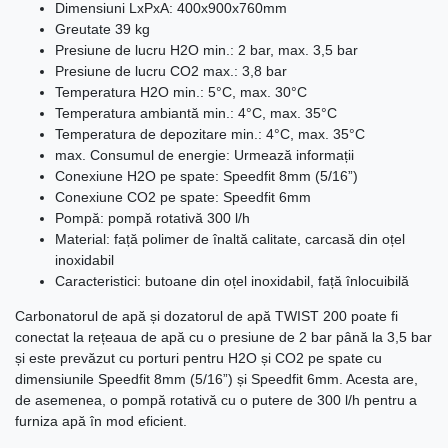
Dimensiuni LxPxA: 400x900x760mm
Greutate 39 kg
Presiune de lucru H2O min.: 2 bar, max. 3,5 bar
Presiune de lucru CO2 max.: 3,8 bar
Temperatura H2O min.: 5°C, max. 30°C
Temperatura ambiantă min.: 4°C, max. 35°C
Temperatura de depozitare min.: 4°C, max. 35°C
max. Consumul de energie: Urmează informații
Conexiune H2O pe spate: Speedfit 8mm (5/16”)
Conexiune CO2 pe spate: Speedfit 6mm
Pompă: pompă rotativă 300 l/h
Material: față polimer de înaltă calitate, carcasă din oțel
inoxidabil
Caracteristici: butoane din oțel inoxidabil, față înlocuibilă
Carbonatorul de apă și dozatorul de apă TWIST 200 poate fi
conectat la rețeaua de apă cu o presiune de 2 bar până la 3,5 bar
și este prevăzut cu porturi pentru H2O și CO2 pe spate cu
dimensiunile Speedfit 8mm (5/16”) și Speedfit 6mm. Acesta are,
de asemenea, o pompă rotativă cu o putere de 300 l/h pentru a
furniza apă în mod eficient.