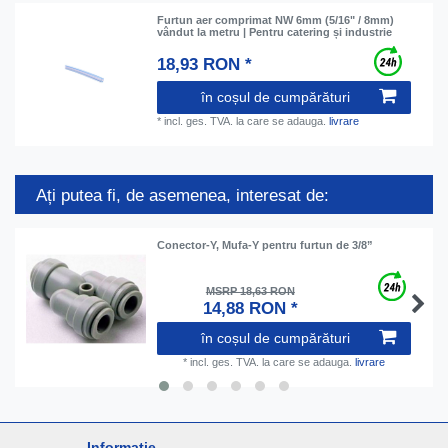
Furtun aer comprimat NW 6mm (5/16" / 8mm)
vândut la metru | Pentru catering și industrie
18,93 RON *
în coșul de cumpărături
*
incl. ges. TVA.
la care se adauga.
livrare
Ați putea fi, de asemenea, interesat de:
Conector-Y, Mufa-Y pentru furtun de 3/8”
MSRP 18,63 RON
14,88 RON *
în coșul de cumpărături
*
incl. ges. TVA.
la care se adauga.
livrare
Informație