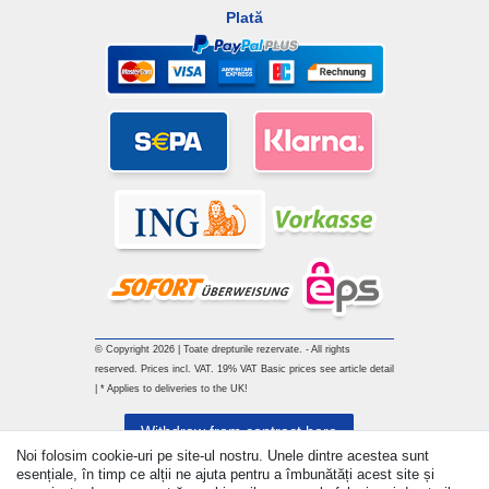
Plată
© Copyright 2026 | Toate drepturile rezervate. - All rights
reserved. Prices incl. VAT. 19% VAT Basic prices see article detail
| * Applies to deliveries to the UK!
Withdraw from contract here
Noi folosim cookie-uri pe site-ul nostru. Unele dintre acestea sunt
esențiale, în timp ce alții ne ajuta pentru a îmbunătăți acest site și
a lua legatura