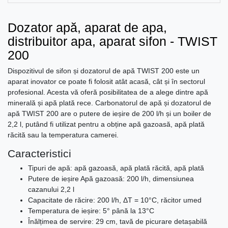
Dozator apă, aparat de apa,
distribuitor apa, aparat sifon - TWIST
200
Dispozitivul de sifon și dozatorul de apă TWIST 200 este un
aparat inovator ce poate fi folosit atât acasă, cât și în sectorul
profesional. Acesta vă oferă posibilitatea de a alege dintre apă
minerală și apă plată rece. Carbonatorul de apă și dozatorul de
apă TWIST 200 are o putere de ieșire de 200 l/h și un boiler de
2,2 l, putând fi utilizat pentru a obține apă gazoasă, apă plată
răcită sau la temperatura camerei.
Caracteristici
Tipuri de apă: apă gazoasă, apă plată răcită, apă plată
Putere de ieșire Apă gazoasă: 200 l/h, dimensiunea
cazanului 2,2 l
Capacitate de răcire: 200 l/h, ΔT = 10°C, răcitor umed
Temperatura de ieșire: 5° până la 13°C
Înălțimea de servire: 29 cm, tavă de picurare detașabilă