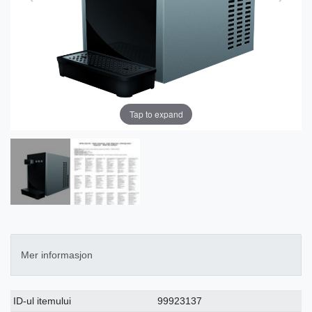
Tap to expand
Mer informasjon
Ceres::Template.singleItemTechnicalDataAttribute
Ceres::Template.singleItemTechnicalDataValue
ID-ul itemului
99923137