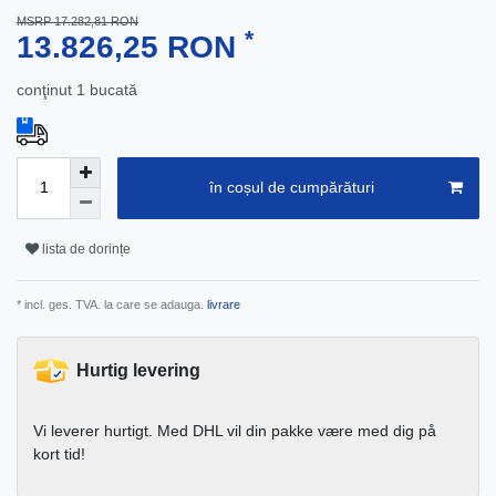
MSRP 17.282,81 RON
*
13.826,25 RON
conţinut
1
bucată
în coșul de cumpărături
lista de dorințe
* incl. ges. TVA. la care se adauga.
livrare
Hurtig levering
Vi leverer hurtigt. Med DHL vil din pakke være med dig på
kort tid!