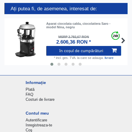
Ați putea fi, de asemenea, interesat de:
Aparat ciocolata calda, ciocolatiera Saro -
model Nina, negru
MSRP 2.792,67 RON
2.606,36 RON *
în coșul de cumpărături
*
incl. ges. TVA.
la care se adauga.
livrare
Informație
Plată
FAQ
Costuri de livrare
Contul meu
Autentificare
Inregistreaza-te
Coş