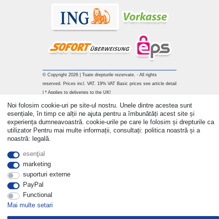
© Copyright 2026 | Toate drepturile rezervate. - All rights
reserved. Prices incl. VAT. 19% VAT Basic prices see article detail
| * Applies to deliveries to the UK!
Noi folosim cookie-uri pe site-ul nostru. Unele dintre acestea sunt
Withdraw from contract here
esențiale, în timp ce alții ne ajuta pentru a îmbunătăți acest site și
experiența dumneavoastră. cookie-urile pe care le folosim și drepturile ca
utilizator Pentru mai multe informații, consultați: politica noastră și a
a lua legatura
noastră: legală.
esenţial
marketing
suporturi externe
PayPal
Functional
Mai multe setari