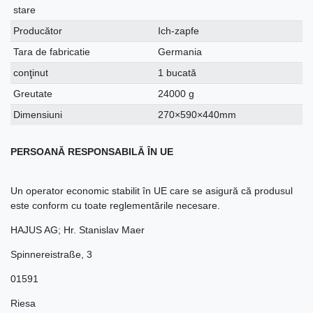
stare
Producător
Ich-zapfe
Tara de fabricatie
Germania
conţinut
1 bucată
Greutate
24000 g
Dimensiuni
270×590×440mm
PERSOANĂ RESPONSABILĂ ÎN UE
Un operator economic stabilit în UE care se asigură că produsul
este conform cu toate reglementările necesare.
HAJUS AG; Hr. Stanislav Maer
Spinnereistraße
,
3
01591
Riesa