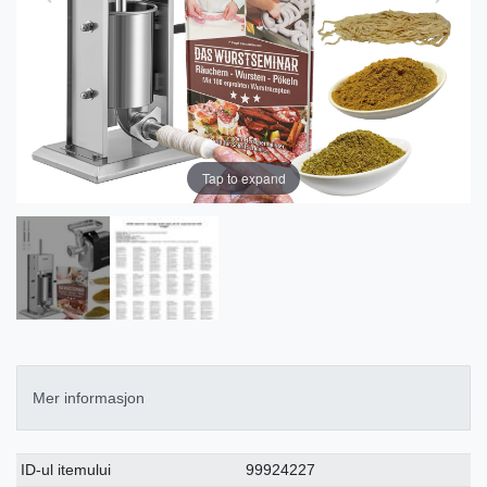
Tap to expand
Mer informasjon
Ceres::Template.singleItemTechnicalDataAttribute
Ceres::Template.singleItemTechnicalDataValue
ID-ul itemului
99924227