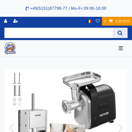
+49(5151)87798-77 / Mo-Fr:09:00-18:00
0
0,00 RON
☰