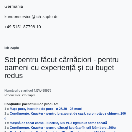
Germania
kundenservice@ich-zapfe.de
+49 5151 87798 10
Ich-zapfe
Set pentru făcut cârnăciori - pentru
oameni cu experiență și cu buget
redus
Numărul de articol
NEW-98978
Producător:
ich-zapfe
Conținutul pachetului de produse:
1 x
Mațe porc, Intestine de porc - ø 28/30 - 25 metri
1 x
Condimente, Knacker - pentru bratwurst de casă, cu o notă de chimen, 200
g
1 x
Maşină de tocat carne - Electric, 550 W, 3 kg/minut carne tocată
1 x
Condimente, Knacker - pentru cârnați la grătar în stil Nürnberg, 200g