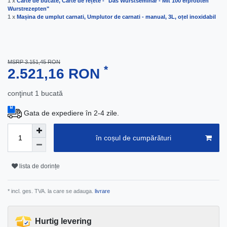
1 x
Carte de bucate, Carte de rețete - "Das Wurstseminar - Mit 100 erprobten
Wurstrezepten"
1 x
Mașina de umplut carnati, Umplutor de carnati - manual, 3L, oțel inoxidabil
MSRP 3.151,45 RON
*
2.521,16 RON
conţinut
1
bucată
Gata de expediere în 2-4 zile.
în coșul de cumpărături
lista de dorințe
* incl. ges. TVA. la care se adauga.
livrare
Hurtig levering