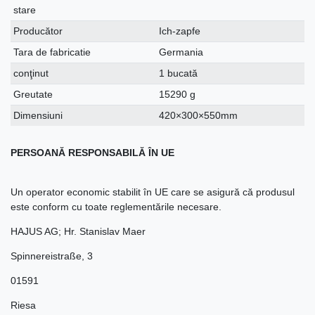
stare
Producător
Ich-zapfe
Tara de fabricatie
Germania
conţinut
1 bucată
Greutate
15290 g
Dimensiuni
420×300×550mm
PERSOANĂ RESPONSABILĂ ÎN UE
Un operator economic stabilit în UE care se asigură că produsul
este conform cu toate reglementările necesare.
HAJUS AG; Hr. Stanislav Maer
Spinnereistraße
,
3
01591
Riesa