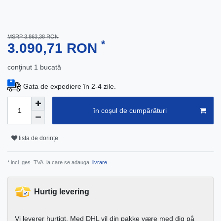
MSRP 3.863,38 RON
*
3.090,71 RON
conţinut
1
bucată
Gata de expediere în 2-4 zile.
în coșul de cumpărături
lista de dorințe
* incl. ges. TVA. la care se adauga.
livrare
Hurtig levering
Vi leverer hurtigt. Med DHL vil din pakke være med dig på