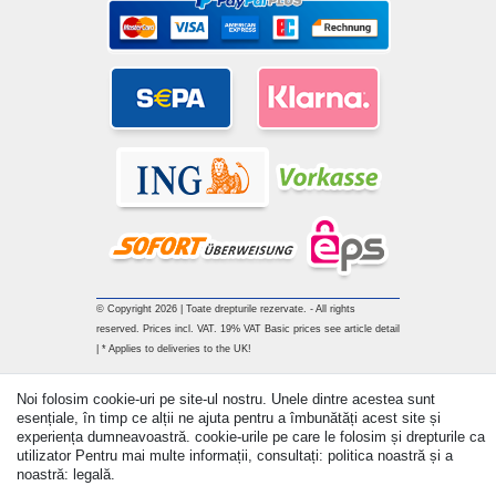
© Copyright 2026 | Toate drepturile rezervate. - All rights
reserved. Prices incl. VAT. 19% VAT Basic prices see article detail
| * Applies to deliveries to the UK!
Withdraw from contract here
Noi folosim cookie-uri pe site-ul nostru. Unele dintre acestea sunt
esențiale, în timp ce alții ne ajuta pentru a îmbunătăți acest site și
experiența dumneavoastră. cookie-urile pe care le folosim și drepturile ca
a lua legatura
utilizator Pentru mai multe informații, consultați: politica noastră și a
noastră: legală.