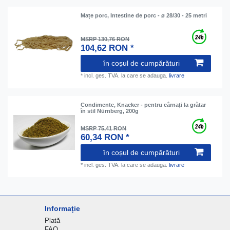
Mațe porc, Intestine de porc - ø 28/30 - 25 metri
MSRP 130,76 RON
104,62 RON *
în coșul de cumpărături
*
incl. ges. TVA.
la care se adauga.
livrare
Condimente, Knacker - pentru cârnați la grătar
în stil Nürnberg, 200g
MSRP 75,41 RON
60,34 RON *
în coșul de cumpărături
*
incl. ges. TVA.
la care se adauga.
livrare
Informație
Plată
FAQ