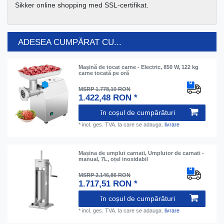
Sikker online shopping med SSL-certifikat.
ADESEA CUMPĂRAT CU...
Maşină de tocat carne - Electric, 850 W, 122 kg
carne tocată pe oră
MSRP 1.778,10 RON
1.422,48 RON *
în coșul de cumpărături
*
incl. ges. TVA.
la care se adauga.
livrare
Mașina de umplut carnati, Umplutor de carnati -
manual, 7L, oțel inoxidabil
MSRP 2.146,86 RON
1.717,51 RON *
în coșul de cumpărături
*
incl. ges. TVA.
la care se adauga.
livrare