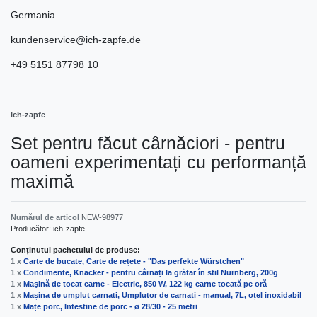
Germania
kundenservice@ich-zapfe.de
+49 5151 87798 10
Ich-zapfe
Set pentru făcut cârnăciori - pentru
oameni experimentați cu performanță
maximă
Numărul de articol
NEW-98977
Producător:
ich-zapfe
Conținutul pachetului de produse:
1 x
Carte de bucate, Carte de rețete - "Das perfekte Würstchen"
1 x
Condimente, Knacker - pentru cârnați la grătar în stil Nürnberg, 200g
1 x
Maşină de tocat carne - Electric, 850 W, 122 kg carne tocată pe oră
1 x
Mașina de umplut carnati, Umplutor de carnati - manual, 7L, oțel inoxidabil
1 x
Mațe porc, Intestine de porc - ø 28/30 - 25 metri