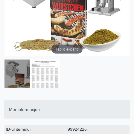
Tap to expand
Mer informasjon
Ceres::Template.singleItemTechnicalDataAttribute
Ceres::Template.singleItemTechnicalDataValue
ID-ul itemului
99924226