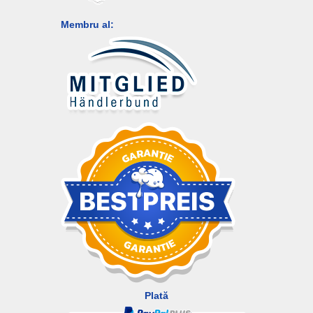
Membru al:
Plată