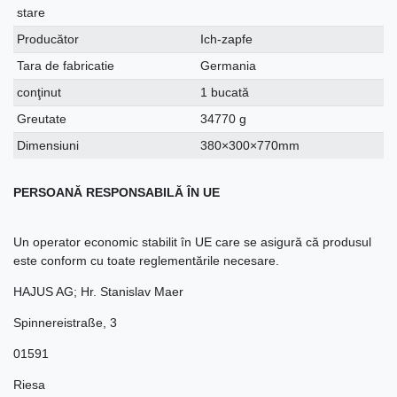
stare
Producător
Ich-zapfe
Tara de fabricatie
Germania
conţinut
1 bucată
Greutate
34770 g
Dimensiuni
380×300×770mm
PERSOANĂ RESPONSABILĂ ÎN UE
Un operator economic stabilit în UE care se asigură că produsul
este conform cu toate reglementările necesare.
HAJUS AG; Hr. Stanislav Maer
Spinnereistraße
,
3
01591
Riesa