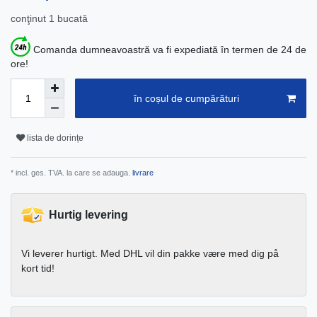
conţinut
1
bucată
Comanda dumneavoastră va fi expediată în termen de 24 de
ore!
în coșul de cumpărături
lista de dorințe
* incl. ges. TVA. la care se adauga.
livrare
Hurtig levering
Vi leverer hurtigt. Med DHL vil din pakke være med dig på
kort tid!