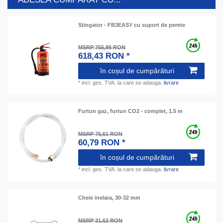
Stingator - FB3EASY cu suport de perete
MSRP 755,86 RON
618,43 RON *
în coșul de cumpărături
*
incl. ges. TVA.
la care se adauga.
livrare
Furtun gaz, furtun CO2 - complet, 1.5 m
MSRP 75,61 RON
60,79 RON *
în coșul de cumpărături
*
incl. ges. TVA.
la care se adauga.
livrare
Cheie inelara, 30-32 mm
MSRP 31,62 RON