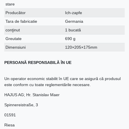
stare
Producător
Ich-zapfe
Tara de fabricatie
Germania
conţinut
1 bucată
Greutate
690 g
Dimensiuni
120×205×175mm
PERSOANĂ RESPONSABILĂ ÎN UE
Un operator economic stabilit în UE care se asigură că produsul
este conform cu toate reglementările necesare.
HAJUS AG; Hr. Stanislav Maer
Spinnereistraße
,
3
01591
Riesa