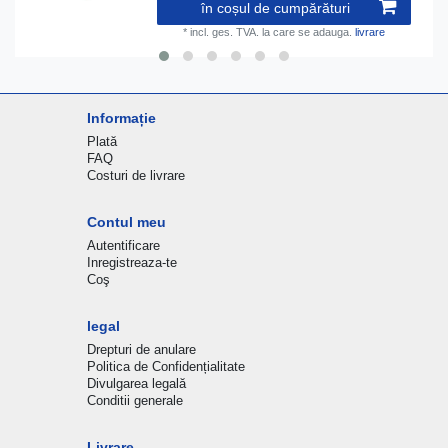
în coșul de cumpărături
*
incl. ges. TVA.
la care se adauga.
livrare
Informație
Plată
FAQ
Costuri de livrare
Contul meu
Autentificare
Inregistreaza-te
Coş
legal
Drepturi de anulare
Politica de Confidențialitate
Divulgarea legală
Conditii generale
Livrare