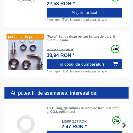
22,58 RON *
Afișare articol
*
incl. ges. TVA.
la care se adauga.
livrare
pachetul de produse
[Paket] Set de duze pentru furtun de bere, 8
bucăți - 7 mm
MSRP 40,77 RON
38,94 RON *
în coșul de cumpărături
*
incl. ges. TVA.
la care se adauga.
livrare
Ați putea fi, de asemenea, interesat de:
1 x O-ring, garnitura etansare de furtunul bere
și CO2, polietilenă
MSRP 2,77 RON
2,47 RON *