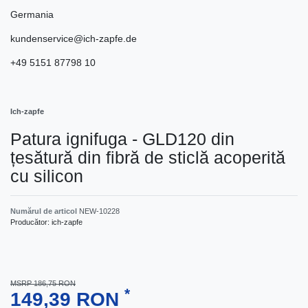
Germania
kundenservice@ich-zapfe.de
+49 5151 87798 10
Ich-zapfe
Patura ignifuga - GLD120 din
țesătură din fibră de sticlă acoperită
cu silicon
Numărul de articol
NEW-10228
Producător:
ich-zapfe
MSRP 186,75 RON
*
149,39 RON