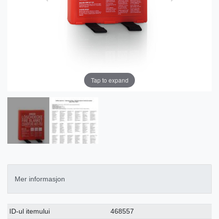
Tap to expand
Mer informasjon
Ceres::Template.singleItemTechnicalDataAttribute
Ceres::Template.singleItemTechnicalDataValue
ID-ul itemului
468557