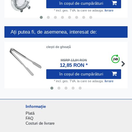
în coșul de cumpărături
*
incl. ges. TVA.
la care se adauga.
livrare
Ați putea fi, de asemenea, interesat de:
clești de gheață
MSRP 13,84 RON
12,85 RON *
în coșul de cumpărături
*
incl. ges. TVA.
la care se adauga.
livrare
Informație
Plată
FAQ
Costuri de livrare