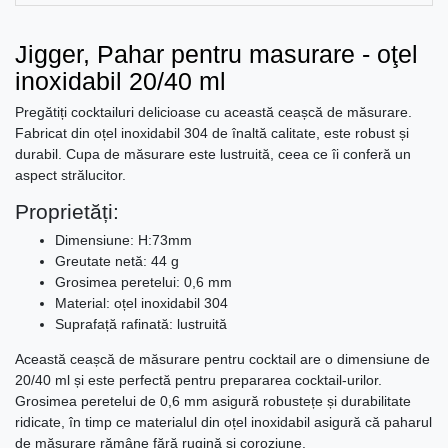
Jigger, Pahar pentru masurare - oţel
inoxidabil 20/40 ml
Pregătiți cocktailuri delicioase cu această ceașcă de măsurare.
Fabricat din oțel inoxidabil 304 de înaltă calitate, este robust și
durabil. Cupa de măsurare este lustruită, ceea ce îi conferă un
aspect strălucitor.
Proprietăți:
Dimensiune: H:73mm
Greutate netă: 44 g
Grosimea peretelui: 0,6 mm
Material: oțel inoxidabil 304
Suprafață rafinată: lustruită
Această ceașcă de măsurare pentru cocktail are o dimensiune de
20/40 ml și este perfectă pentru prepararea cocktail-urilor.
Grosimea peretelui de 0,6 mm asigură robustețe și durabilitate
ridicate, în timp ce materialul din oțel inoxidabil asigură că paharul
de măsurare rămâne fără rugină și coroziune.