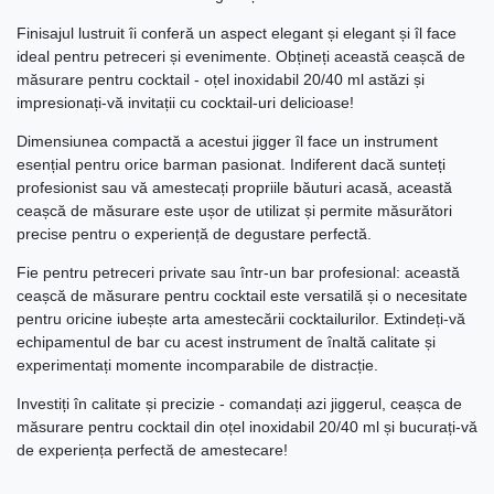
Finisajul lustruit îi conferă un aspect elegant și elegant și îl face
ideal pentru petreceri și evenimente. Obțineți această ceașcă de
măsurare pentru cocktail - oțel inoxidabil 20/40 ml astăzi și
impresionați-vă invitații cu cocktail-uri delicioase!
Dimensiunea compactă a acestui jigger îl face un instrument
esențial pentru orice barman pasionat. Indiferent dacă sunteți
profesionist sau vă amestecați propriile băuturi acasă, această
ceașcă de măsurare este ușor de utilizat și permite măsurători
precise pentru o experiență de degustare perfectă.
Fie pentru petreceri private sau într-un bar profesional: această
ceașcă de măsurare pentru cocktail este versatilă și o necesitate
pentru oricine iubește arta amestecării cocktailurilor. Extindeți-vă
echipamentul de bar cu acest instrument de înaltă calitate și
experimentați momente incomparabile de distracție.
Investiți în calitate și precizie - comandați azi jiggerul, ceașca de
măsurare pentru cocktail din oțel inoxidabil 20/40 ml și bucurați-vă
de experiența perfectă de amestecare!