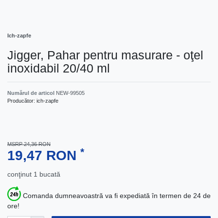
Ich-zapfe
Jigger, Pahar pentru masurare - oţel
inoxidabil 20/40 ml
Numărul de articol
NEW-99505
Producător:
ich-zapfe
MSRP 24,36 RON
*
19,47 RON
conţinut
1
bucată
Comanda dumneavoastră va fi expediată în termen de 24 de
ore!