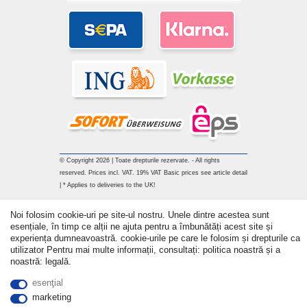
© Copyright 2026 | Toate drepturile rezervate. - All rights
reserved. Prices incl. VAT. 19% VAT Basic prices see article detail
| * Applies to deliveries to the UK!
Withdraw from contract here
Noi folosim cookie-uri pe site-ul nostru. Unele dintre acestea sunt
esențiale, în timp ce alții ne ajuta pentru a îmbunătăți acest site și
experiența dumneavoastră. cookie-urile pe care le folosim și drepturile ca
a lua legatura
utilizator Pentru mai multe informații, consultați: politica noastră și a
noastră: legală.
esenţial
marketing