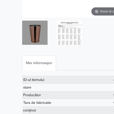
Hover to 
Mer informasjon
Ceres::Template.singleItemTechnicalDataAttribute
Ceres::Template.singleItemTechnicalDataValue
ID-ul itemului
stare
Producător
Tara de fabricatie
conţinut