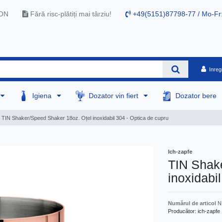
RON
Fără risc-plătiți mai târziu!
+49(5151)87798-77 / Mo-Fr
Inreg
Igiena
Dozator vin fiert
Dozator bere
TIN Shaker/Speed Shaker 18oz. Oțel inoxidabil 304 - Optica de cupru
Ich-zapfe
TIN Shak
inoxidabi
Numărul de articol
N
Producător:
ich-zapfe