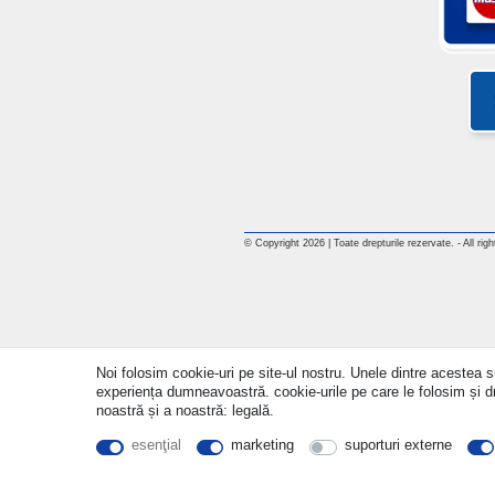
© Copyright 2026 | Toate drepturile rezervate. - All rig
Noi folosim cookie-uri pe site-ul nostru. Unele dintre acestea su
experiența dumneavoastră. cookie-urile pe care le folosim și drep
noastră și a noastră: legală.
esenţial
marketing
suporturi externe