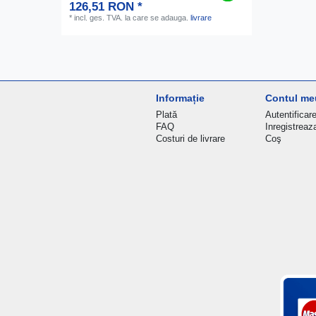
126,51 RON *
*
incl. ges. TVA.
la care se adauga.
livrare
Informație
Contul me
Plată
Autentificar
FAQ
Inregistreaz
Costuri de livrare
Coş