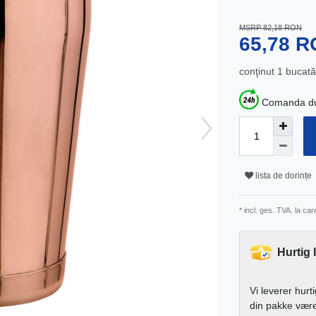
MSRP 82,18 RON
65,78 
conţinut
1
bucată
Comanda dum
lista de dorințe
* incl. ges. TVA. la ca
Hurtig 
Vi leverer hurt
din pakke vær