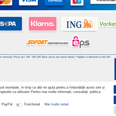
hts reserved. Prices incl. VAT. 19% VAT Basic prices see article detail | * Applies to deliveries to the UK!
nt esențiale, în timp ce alții ne ajuta pentru a îmbunătăți acest site și
turile ca utilizator Pentru mai multe informații, consultați: politica
PayPal
Functional
Mai multe setari