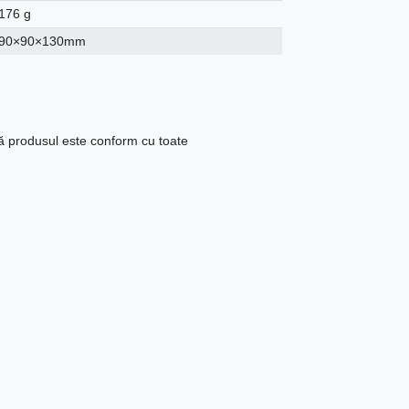
176 g
90×90×130mm
că produsul este conform cu toate