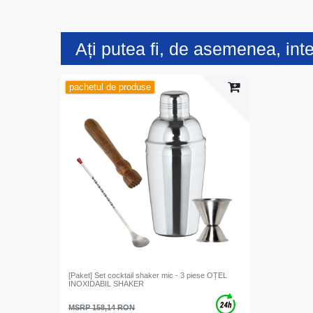
Ați putea fi, de asemenea, int
pachetul de produse
[Paket] Set cocktail shaker mic - 3 piese OȚEL
INOXIDABIL SHAKER
MSRP 158,14 RON