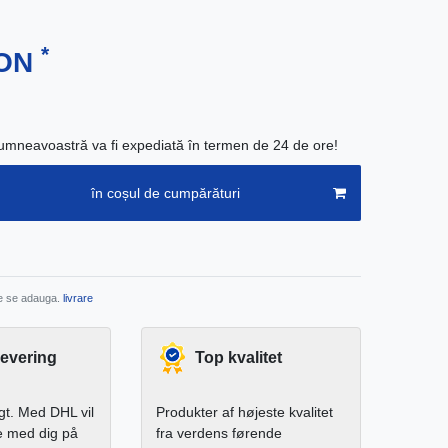
*
RON
neavoastră va fi expediată în termen de 24 de ore!
în coșul de cumpărături
re se adauga.
livrare
levering
Top kvalitet
igt. Med DHL vil
Produkter af højeste kvalitet
e med dig på
fra verdens førende