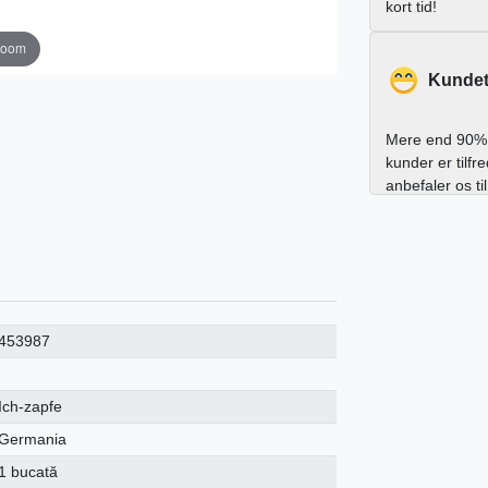
kort tid!
zoom
Kundet
Mere end 90% 
kunder er tilfr
anbefaler os ti
453987
Ich-zapfe
Germania
1 bucată