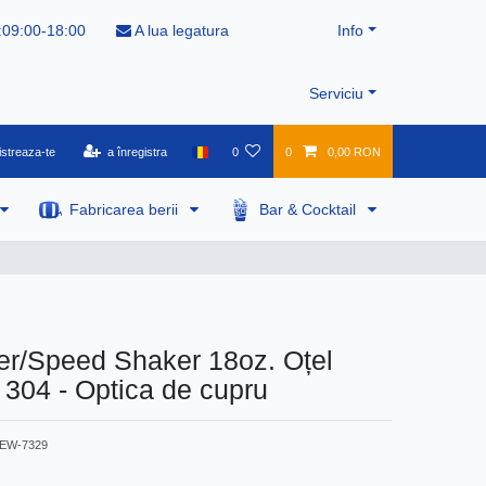
:09:00-18:00
A lua legatura
Info
Serviciu
istreaza-te
a înregistra
0
0
0,00 RON
Fabricarea berii
Bar & Cocktail
er/Speed Shaker 18oz. Oțel
l 304 - Optica de cupru
EW-7329