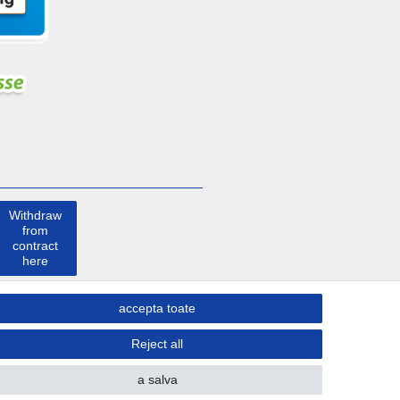
Withdraw
from
contract
here
a lua
accepta toate
legatura
Reject all
a salva