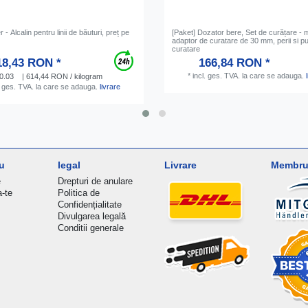
- Аlcalin pentru linii de băuturi, preț pe
[Paket] Dozator bere, Set de curățare - 
adaptor de curatare de 30 mm, perii si p
curatare
18,43 RON *
166,84 RON *
*
incl. ges. TVA.
la care se adauga.
0.03
| 614,44 RON / kilogram
. ges. TVA.
la care se adauga.
livrare
u
legal
Livrare
Membru 
e
Drepturi de anulare
a-te
Politica de
Confidențialitate
Divulgarea legală
Conditii generale