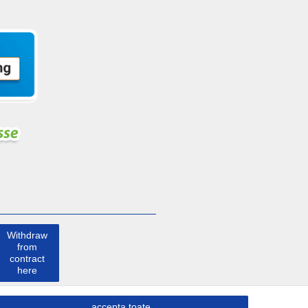
Withdraw
from
contract
here
a lua
accepta toate