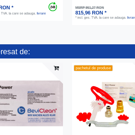
 RON *
MSRP 951,27 RON
815,96 RON *
. TVA.
la care se adauga.
livrare
*
incl. ges. TVA.
la care se adauga.
livrar
eresat de:
pachetul de produse