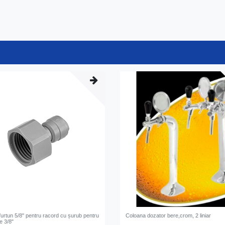
urtun 5/8" pentru racord cu șurub pentru
Coloana dozator bere,crom, 2 liniar
de 3/8"