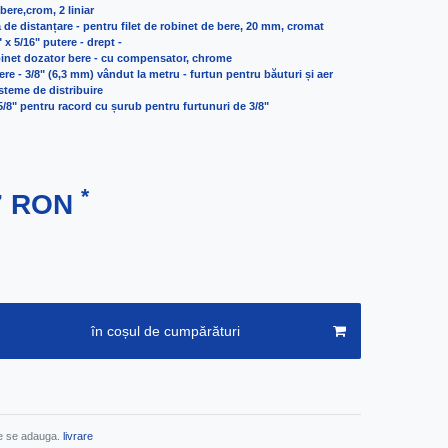
ere,crom, 2 liniar
 de distanțare - pentru filet de robinet de bere, 20 mm, cromat
 x 5/16" putere - drept -
binet dozator bere - cu compensator, chrome
re - 3/8" (6,3 mm) vândut la metru - furtun pentru băuturi și aer
teme de distribuire
/8" pentru racord cu șurub pentru furtunuri de 3/8"
*
97 RON
în coșul de cumpărături
re se adauga.
livrare