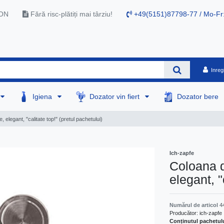
RON
Fără risc-plătiți mai târziu!
+49(5151)87798-77 / Mo-Fr
Inreg
Igiena
Dozator vin fiert
Dozator bere
 elegant, "calitate top!" (pretul pachetului)
Ich-zapfe
Coloana d
elegant, "
Numărul de articol
4
Producător:
ich-zapfe
Conținutul pachetul