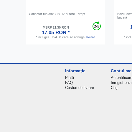
Conector tub 3/8" x 5/16" putere - drept -
Bevi Power 
bucată
MSRP 21,30 RON
17,05 RON *
*
incl. ges. TVA.
la care se adauga.
livrare
*
incl
Informație
Contul me
Plată
Autentificar
FAQ
Inregistreaz
Costuri de livrare
Coş