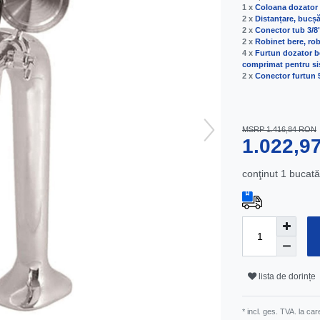
1 x
Coloana dozator b
2 x
Distanțare, bucșă
2 x
Conector tub 3/8"
2 x
Robinet bere, ro
4 x
Furtun dozator be
comprimat pentru sis
2 x
Conector furtun 5
MSRP 1.416,84 RON
1.022,
conţinut
1
bucată
lista de dorințe
* incl. ges. TVA. la ca