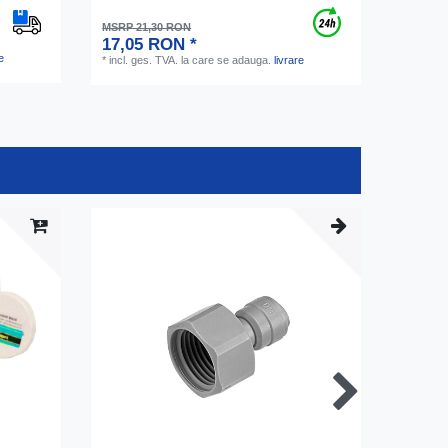
MSRP 21,30 RON
17,05 RON *
e
*
incl. ges. TVA.
la care se adauga.
livrare