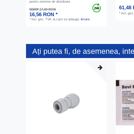
pentru sisteme de distribuire
61,48
MSRP 17,00 RON
*
incl. ges
16,56 RON *
*
incl. ges. TVA.
la care se adauga.
livrare
Ați putea fi, de asemenea, int