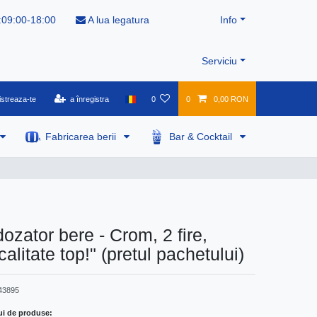
:09:00-18:00
A lua legatura
Info
Serviciu
istreaza-te
a înregistra
0
0
0,00 RON
Fabricarea berii
Bar & Cocktail
ozator bere - Crom, 2 fire,
calitate top!" (pretul pachetului)
43895
ui de produse: