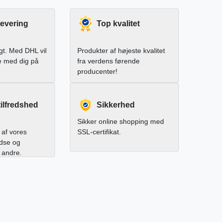
levering
Top kvalitet
igt. Med DHL vil
Produkter af højeste kvalitet
e med dig på
fra verdens førende
producenter!
ilfredshed
Sikkerhed
Sikker online shopping med
af vores
SSL-certifikat.
edse og
l andre.