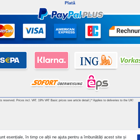
Plată
hts reserved. Prices incl. VAT. 19% VAT Basic prices see article detail | * Applies to deliveries to the UK!
nt esențiale, în timp ce alții ne ajuta pentru a îmbunătăți acest site și