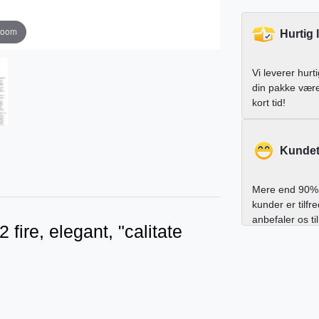
zoom
Hurtig 
Vi leverer hurt
din pakke vær
kort tid!
Kundet
Mere end 90% 
kunder er tilfr
anbefaler os ti
fire, elegant, "calitate