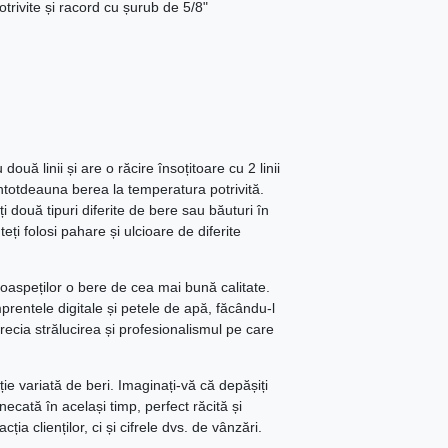
otrivite și racord cu șurub de 5/8"
uă linii și are o răcire însoțitoare cu 2 linii
întotdeauna berea la temperatura potrivită.
două tipuri diferite de bere sau băuturi în
i folosi pahare și ulcioare de diferite
 oaspeților o bere de cea mai bună calitate.
mprentele digitale și petele de apă, făcându-l
precia strălucirea și profesionalismul pe care
cție variată de beri. Imaginați-vă că depășiți
necată în același timp, perfect răcită și
ia clienților, ci și cifrele dvs. de vânzări.