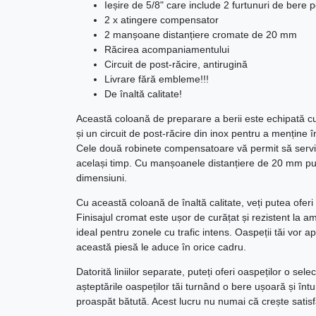
Ieșire de 5/8" care include 2 furtunuri de bere p
2 x atingere compensator
2 manșoane distanțiere cromate de 20 mm
Răcirea acompaniamentului
Circuit de post-răcire, antirugină
Livrare fără embleme!!!
De înaltă calitate!
Această coloană de preparare a berii este echipată cu do
și un circuit de post-răcire din inox pentru a menține 
Cele două robinete compensatoare vă permit să serviți 
același timp. Cu manșoanele distanțiere de 20 mm puteț
dimensiuni.
Cu această coloană de înaltă calitate, veți putea oferi
Finisajul cromat este ușor de curățat și rezistent la a
ideal pentru zonele cu trafic intens. Oaspeții tăi vor a
această piesă le aduce în orice cadru.
Datorită liniilor separate, puteți oferi oaspeților o sele
așteptările oaspeților tăi turnând o bere ușoară și întu
proaspăt bătută. Acest lucru nu numai că crește satisfacț