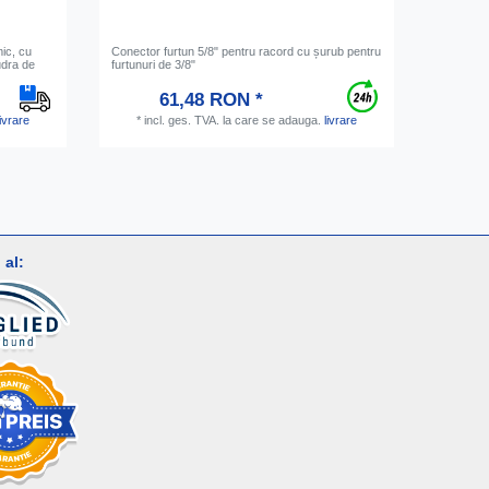
mic, cu
Conector furtun 5/8" pentru racord cu șurub pentru
Medalion p
udra de
furtunuri de 3/8"
cromat
61,48 RON *
*
incl. ges. TVA.
la care se adauga.
livrare
livrare
*
inc
al: