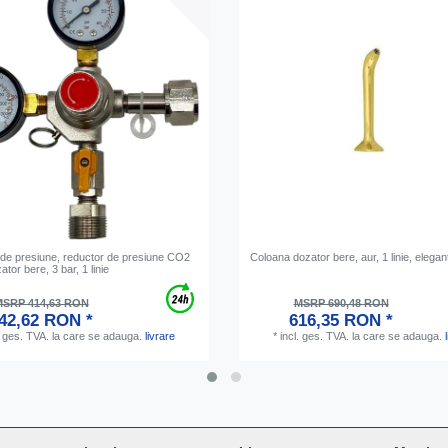
 de presiune, reductor de presiune CO2
Coloana dozator bere, aur, 1 linie, elegan
ator bere, 3 bar, 1 linie
SRP 414,63 RON
MSRP 690,48 RON
42,62 RON *
616,35 RON *
. ges. TVA.
la care se adauga.
livrare
*
incl. ges. TVA.
la care se adauga.