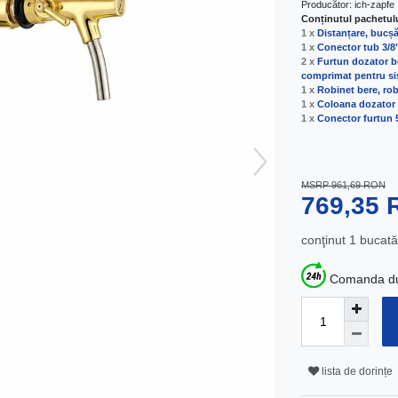
Producător:
ich-zapfe
Conținutul pachetul
1 x
Distanțare, bucșă
1 x
Conector tub 3/8"
2 x
Furtun dozator be
comprimat pentru sis
1 x
Robinet bere, ro
1 x
Coloana dozator b
1 x
Conector furtun 5
MSRP 961,69 RON
769,35
conţinut
1
bucată
Comanda dum
lista de dorințe