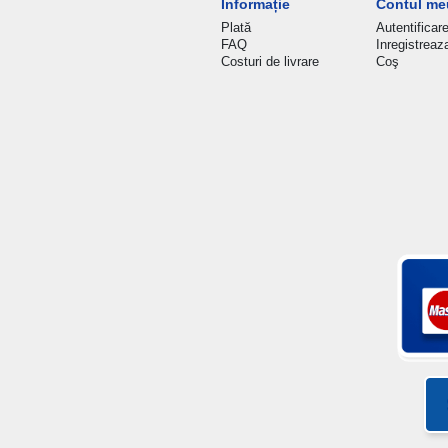
Informație
Contul me
Plată
Autentificar
FAQ
Inregistreaz
Costuri de livrare
Coş