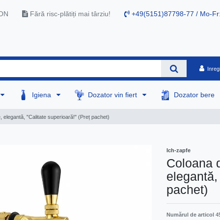
RON
Fără risc-plătiți mai târziu!
+49(5151)87798-77 / Mo-Fr
Inreg
Igiena
Dozator vin fiert
Dozator bere
e, elegantă, "Calitate superioară!" (Preț pachet)
Ich-zapfe
Coloana do
elegantă, 
pachet)
Numărul de articol
4