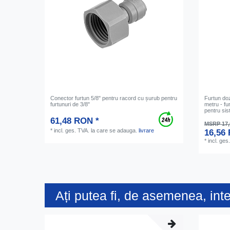
Conector furtun 5/8" pentru racord cu șurub pentru
Furtun doz
furtunuri de 3/8"
metru - fu
pentru sis
61,48 RON *
MSRP 17
*
incl. ges. TVA.
la care se adauga.
livrare
16,56
*
incl. ges
Ați putea fi, de asemenea, int