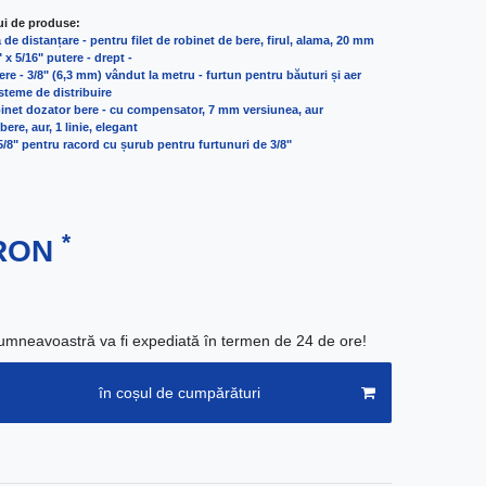
ui de produse:
 de distanțare - pentru filet de robinet de bere, firul, alama, 20 mm
 x 5/16" putere - drept -
re - 3/8" (6,3 mm) vândut la metru - furtun pentru băuturi și aer
teme de distribuire
binet dozator bere - cu compensator, 7 mm versiunea, aur
ere, aur, 1 linie, elegant
/8" pentru racord cu șurub pentru furtunuri de 3/8"
*
 RON
neavoastră va fi expediată în termen de 24 de ore!
în coșul de cumpărături