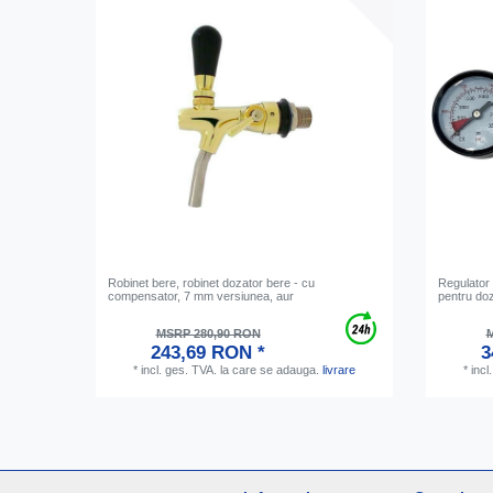
Robinet bere, robinet dozator bere - cu
Regulator
compensator, 7 mm versiunea, aur
pentru doz
MSRP 280,90 RON
M
243,69 RON *
3
*
incl. ges. TVA.
la care se adauga.
livrare
*
incl