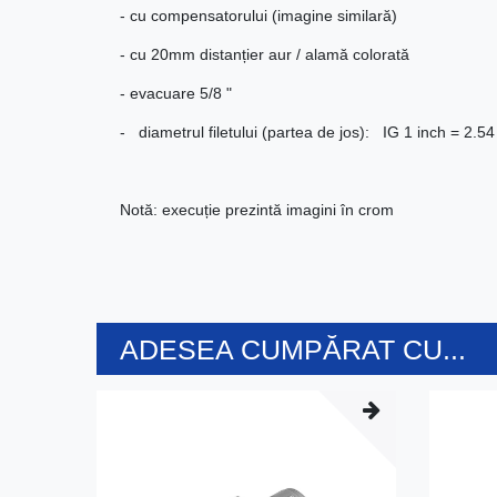
- cu compensatorului (imagine similară)
- cu 20mm distanțier aur / alamă colorată
- evacuare 5/8 "
- diametrul filetului (partea de jos): IG 1 inch = 2.5
Notă: execuție prezintă imagini în crom
ADESEA CUMPĂRAT CU...