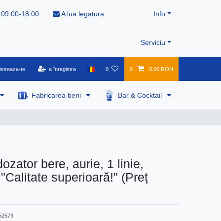
:09:00-18:00
A lua legatura
Info
Serviciu
istreaza-te
a înregistra
0
0
0,00 RON
Fabricarea berii
Bar & Cocktail
zator bere, aurie, 1 linie,
"Calitate superioară!" (Preț
52579