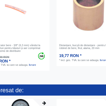
ator bere - 3/8" (6,3 mm) vândut la
Distanțare, bucșă de distanțare - pentru f
rtun pentru băuturi și aer comprimat
robinet de bere, firul, alama, 20 mm
teme de distribuire
19,77 RON *
,00 RON
*
incl. ges. TVA.
la care se adauga.
livrar
 RON *
. TVA.
la care se adauga.
livrare
eresat de: