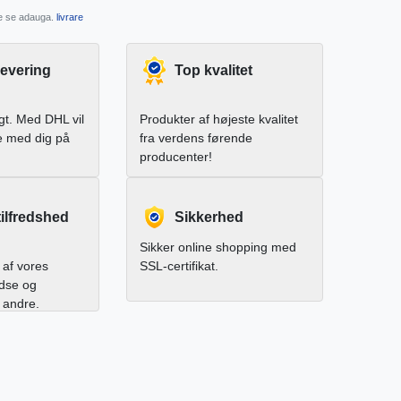
re se adauga.
livrare
levering
Top kvalitet
igt. Med DHL vil
Produkter af højeste kvalitet
e med dig på
fra verdens førende
producenter!
ilfredshed
Sikkerhed
Sikker online shopping med
af vores
SSL-certifikat.
edse og
l andre.