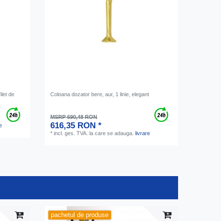
ilet de
Coloana dozator bere, aur, 1 linie, elegant
MSRP 690,48 RON
616,35 RON *
e
*
incl. ges. TVA.
la care se adauga.
livrare
pachetul de produse