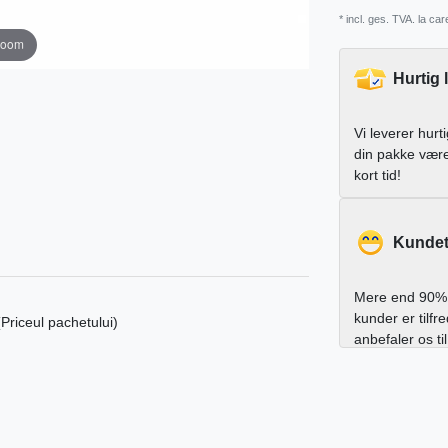
* incl. ges. TVA. la ca
zoom
Hurtig 
Vi leverer hurt
din pakke vær
kort tid!
Kundet
Mere end 90% 
kunder er tilfr
(Priceul pachetului)
anbefaler os ti