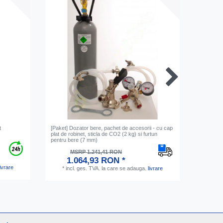
t
[Paket] Dozator bere, pachet de accesorii - cu cap
Conector 
plat de robinet, sticla de CO2 (2 kg) si furtun
pentru bere (7 mm)
MSRP 1.241,41 RON
1.064,93 RON *
livrare
*
inc
*
incl. ges. TVA.
la care se adauga.
livrare