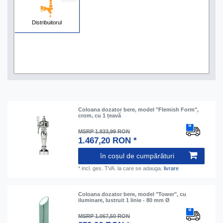
Distribuitorul
Coloana dozator bere, model "Flemish Form",
crom, cu 1 țeavă
MSRP 1.833,99 RON
1.467,20 RON *
în coșul de cumpărături
*
incl. ges. TVA.
la care se adauga.
livrare
Coloana dozator bere, model "Tower", cu
iluminare, lustruit 1 linie - 80 mm Ø
MSRP 1.067,50 RON