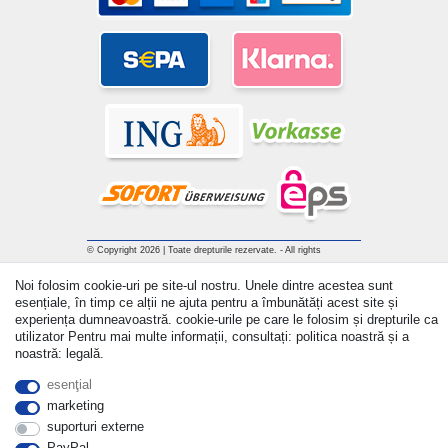
© Copyright 2026 | Toate drepturile rezervate. - All rights
reserved. Prices incl. VAT. 19% VAT Basic prices see article detail
Noi folosim cookie-uri pe site-ul nostru. Unele dintre acestea sunt
| * Applies to deliveries to the UK!
esențiale, în timp ce alții ne ajuta pentru a îmbunătăți acest site și
experiența dumneavoastră. cookie-urile pe care le folosim și drepturile ca
Withdraw from contract here
utilizator Pentru mai multe informații, consultați: politica noastră și a
noastră: legală.
a lua legatura
esenţial
marketing
suporturi externe
PayPal