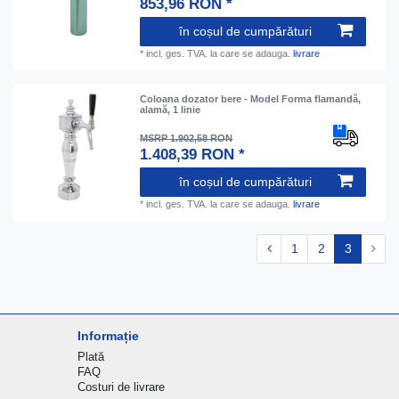
853,96 RON *
în coșul de cumpărături
*
incl. ges. TVA.
la care se adauga.
livrare
Coloana dozator bere - Model Forma flamandă,
alamă, 1 linie
MSRP 1.902,58 RON
1.408,39 RON *
în coșul de cumpărături
*
incl. ges. TVA.
la care se adauga.
livrare
1
2
3
Informație
Plată
FAQ
Costuri de livrare