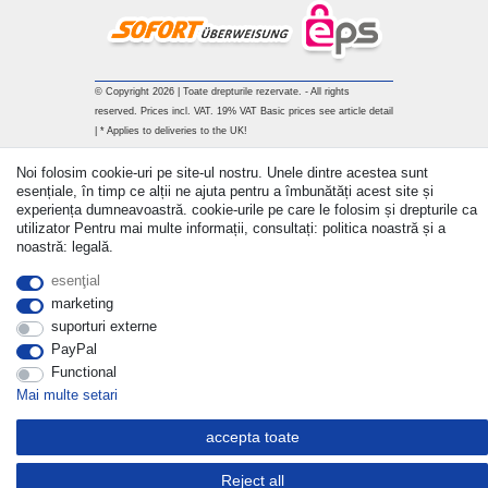
© Copyright 2026 | Toate drepturile rezervate. - All rights
reserved. Prices incl. VAT. 19% VAT Basic prices see article detail
| * Applies to deliveries to the UK!
Noi folosim cookie-uri pe site-ul nostru. Unele dintre acestea sunt
Withdraw from contract here
esențiale, în timp ce alții ne ajuta pentru a îmbunătăți acest site și
experiența dumneavoastră. cookie-urile pe care le folosim și drepturile ca
a lua legatura
utilizator Pentru mai multe informații, consultați: politica noastră și a
noastră: legală.
esenţial
marketing
suporturi externe
PayPal
Functional
Mai multe setari
accepta toate
Reject all