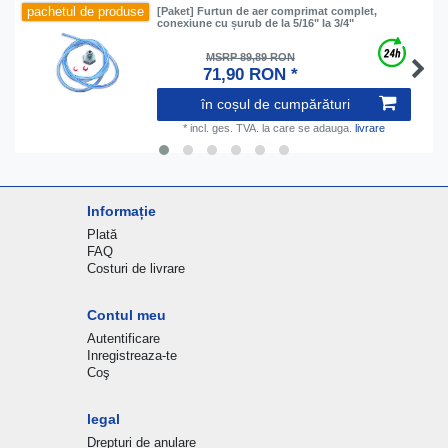
pachetul de produse
[Paket] Furtun de aer comprimat complet,
conexiune cu șurub de la 5/16" la 3/4"
MSRP 89,89 RON
71,90 RON *
în coșul de cumpărături
*
incl. ges. TVA.
la care se adauga.
livrare
Informație
Plată
FAQ
Costuri de livrare
Contul meu
Autentificare
Inregistreaza-te
Coş
legal
Drepturi de anulare