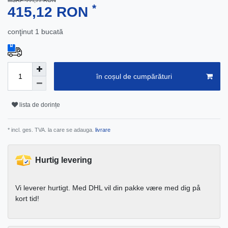
MSRP 444,77 RON
*
415,12 RON
conţinut
1
bucată
în coșul de cumpărături
lista de dorințe
* incl. ges. TVA. la care se adauga.
livrare
Hurtig levering
Vi leverer hurtigt. Med DHL vil din pakke være med dig på
kort tid!