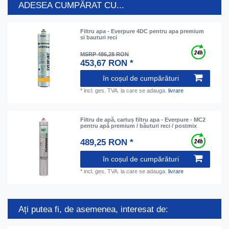
ADESEA CUMPĂRAT CU...
Filtru apa - Everpure 4DC pentru apa premium
si bauturi reci
MSRP 486,28 RON
453,67 RON *
în coșul de cumpărături
*
incl. ges. TVA.
la care se adauga.
livrare
Filtru de apă, cartuș filtru apa - Everpure - MC2
pentru apă premium / băuturi reci / postmix
489,25 RON *
în coșul de cumpărături
*
incl. ges. TVA.
la care se adauga.
livrare
Ați putea fi, de asemenea, interesat de: