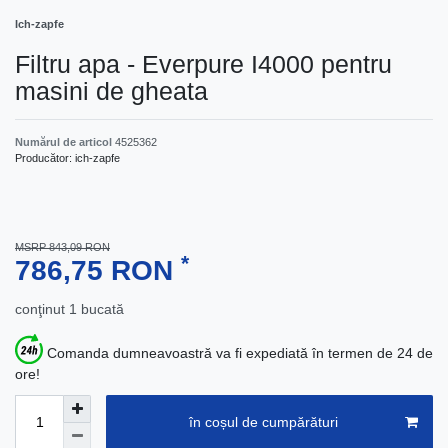
Ich-zapfe
Filtru apa - Everpure I4000 pentru
masini de gheata
Numărul de articol
4525362
Producător:
ich-zapfe
MSRP 843,09 RON
*
786,75 RON
conţinut
1
bucată
Comanda dumneavoastră va fi expediată în termen de 24 de
ore!
în coșul de cumpărături