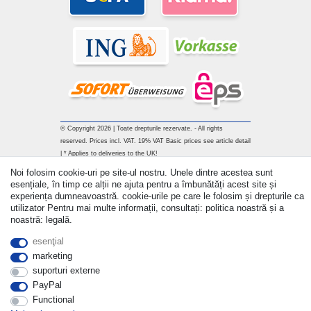
© Copyright 2026 | Toate drepturile rezervate. - All rights
reserved. Prices incl. VAT. 19% VAT Basic prices see article detail
| * Applies to deliveries to the UK!
Noi folosim cookie-uri pe site-ul nostru. Unele dintre acestea sunt
Withdraw from contract here
esențiale, în timp ce alții ne ajuta pentru a îmbunătăți acest site și
experiența dumneavoastră. cookie-urile pe care le folosim și drepturile ca
utilizator Pentru mai multe informații, consultați: politica noastră și a
a lua legatura
noastră: legală.
esenţial
marketing
suporturi externe
PayPal
Functional