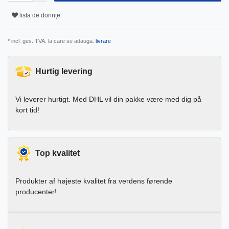
lista de dorințe
* incl. ges. TVA. la care se adauga.
livrare
Hurtig levering
Vi leverer hurtigt. Med DHL vil din pakke være med dig på
kort tid!
Top kvalitet
Produkter af højeste kvalitet fra verdens førende
producenter!