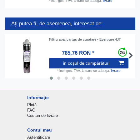
*
incl. ges. TVA.
la care se adauga.
livrare
Ați putea fi, de asemenea, interesat de:
Filtru apa, cartus de curatare - Everpure 4JT
785,76 RON *
în coșul de cumpărături
*
incl. ges. TVA.
la care se adauga.
livrare
Informație
Plată
FAQ
Costuri de livrare
Contul meu
Autentificare