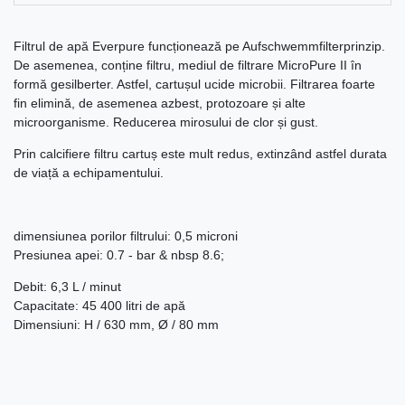
Filtrul de apă Everpure funcționează pe Aufschwemmfilterprinzip.
De asemenea, conține filtru, mediul de filtrare MicroPure II în
formă gesilberter. Astfel, cartușul ucide microbii. Filtrarea foarte
fin elimină, de asemenea azbest, protozoare și alte
microorganisme. Reducerea mirosului de clor și gust.
Prin calcifiere filtru cartuș este mult redus, extinzând astfel durata
de viață a echipamentului.
dimensiunea porilor filtrului: 0,5 microni
Presiunea apei: 0.7 - bar & nbsp 8.6;
Debit: 6,3 L / minut
Capacitate: 45 400 litri de apă
Dimensiuni: H / 630 mm, Ø / 80 mm