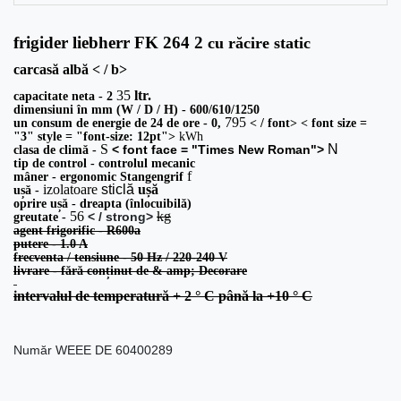
frigider
liebherr FK 264
2
cu răcire static
carcasă albă < / b>
35
ltr.
capacitate neta - 2
dimensiuni în mm (W / D / H) - 600/610/1250
795
un consum de energie de 24 de ore - 0,
< / font>
< font size =
"3" style = "font-size: 12pt">
kWh
S
N
< font face = "Times New Roman">
clasa de climă -
tip de control - controlul mecanic
f
mâner - ergonomic Stangengrif
izolatoare
sticlă
ușă
ușă -
oprire ușă - dreapta (înlocuibilă)
56
kg
< / strong>
greutate -
agent frigorific - R600a
putere - 1.0 A
frecventa / tensiune - 50 Hz / 220-240 V
livrare - fără conținut de & amp; Decorare
intervalul de temperatură + 2 ° C până la +10 ° C
Număr WEEE
DE 60400289