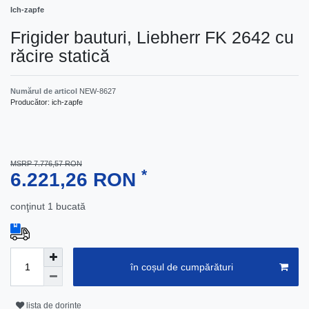
Ich-zapfe
Frigider bauturi, Liebherr FK 2642 cu
răcire statică
Numărul de articol
NEW-8627
Producător:
ich-zapfe
MSRP 7.776,57 RON
*
6.221,26 RON
conţinut
1
bucată
în coșul de cumpărături
lista de dorințe