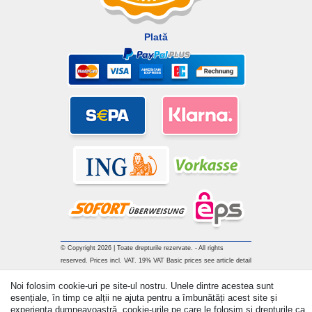
Plată
© Copyright 2026 | Toate drepturile rezervate. - All rights
reserved. Prices incl. VAT. 19% VAT Basic prices see article detail
| * Applies to deliveries to the UK!
Noi folosim cookie-uri pe site-ul nostru. Unele dintre acestea sunt
esențiale, în timp ce alții ne ajuta pentru a îmbunătăți acest site și
Withdraw from contract here
experiența dumneavoastră. cookie-urile pe care le folosim și drepturile ca