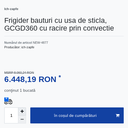
Ich-zapfe
Frigider bauturi cu usa de sticla,
GCGD360 cu racire prin convectie
Numărul de articol
NEW-4877
Producător:
ich-zapfe
MSRP 8.060,24 RON
*
6.448,19 RON
conţinut
1
bucată
în coșul de cumpărături