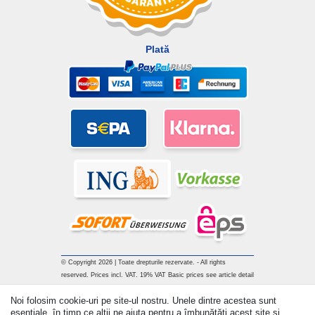
Plată
© Copyright 2026 | Toate drepturile rezervate. - All rights
reserved. Prices incl. VAT. 19% VAT Basic prices see article detail
| * Applies to deliveries to the UK!
Noi folosim cookie-uri pe site-ul nostru. Unele dintre acestea sunt
esențiale, în timp ce alții ne ajuta pentru a îmbunătăți acest site și