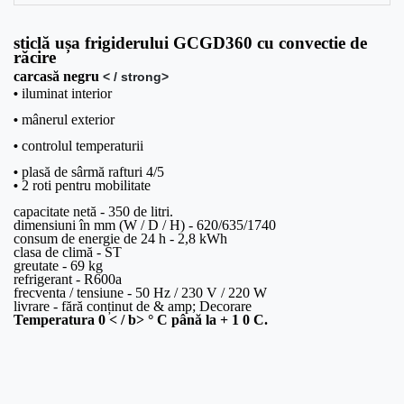
sticlă ușa frigiderului GCGD360 cu convectie de
răcire
carcasă
negru
< / strong>
iluminat interior
•
mânerul exterior
•
controlul temperaturii
•
plasă de sârmă rafturi 4/5
•
2 roti pentru mobilitate
•
capacitate netă - 350 de litri.
dimensiuni în mm (W / D / H) - 620/635/1740
consum de energie de 24 h - 2,8 kWh
clasa de climă - ST
greutate - 69 kg
refrigerant - R600a
frecventa / tensiune - 50 Hz / 230 V / 220 W
livrare - fără conținut de & amp; Decorare
Temperatura
0
< / b>
° C până la + 1
0
C.