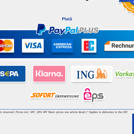
Plată
hts reserved. Prices incl. VAT. 19% VAT Basic prices see article detail | * Applies to deliveries to the UK!