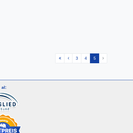
3
4
5
al: