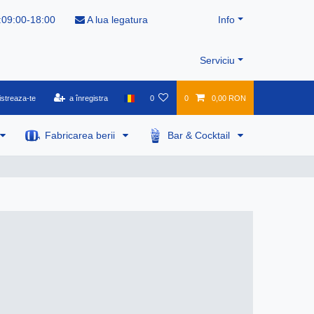
:09:00-18:00
A lua legatura
Info
Serviciu
istreaza-te
a înregistra
0
0
0,00 RON
Fabricarea berii
Bar & Cocktail