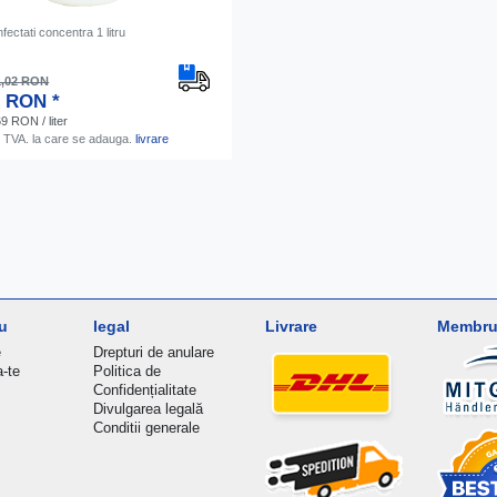
ectati concentra 1 litru
1,02 RON
9 RON *
9 RON / liter
. TVA.
la care se adauga.
livrare
u
legal
Livrare
Membru 
e
Drepturi de anulare
a-te
Politica de
Confidențialitate
Divulgarea legală
Conditii generale