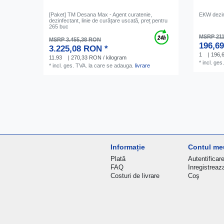
[Paket] TM Desana Max - Agent curatenie,
EKW dezinf
dezinfectant, linie de curățare uscată, preț pentru
265 buc
MSRP 21
MSRP 3.455,38 RON
196,6
3.225,08 RON *
1
| 196,6
11.93
| 270,33 RON / kilogram
*
incl. ges
*
incl. ges. TVA.
la care se adauga.
livrare
Informație
Contul me
Plată
Autentificar
FAQ
Inregistreaz
Costuri de livrare
Coş