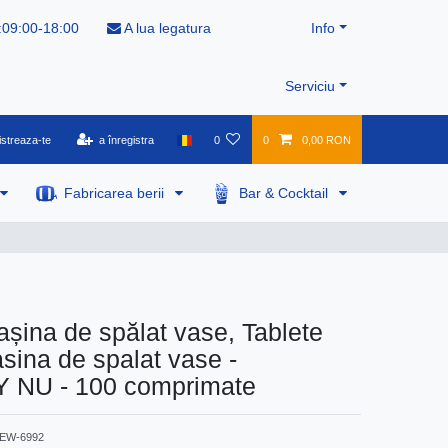
:09:00-18:00
A lua legatura
Info
Serviciu
istreaza-te
a înregistra
0
0
0,00 RON
Fabricarea berii
Bar & Cocktail
așina de spălat vase, Tablete
sina de spalat vase -
NU - 100 comprimate
EW-6992