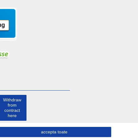
Withdraw
from
contract
here
a lua
accepta toate
legatura