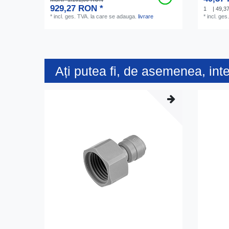
929,27 RON *
1
| 49,3
*
incl. ges. TVA.
la care se adauga.
livrare
*
incl. ges
Ați putea fi, de asemenea, int