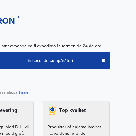
*
 RON
neavoastră va fi expediată în termen de 24 de ore!
în coșul de cumpărături
re se adauga.
livrare
levering
Top kvalitet
igt. Med DHL vil
Produkter af højeste kvalitet
e med dig på
fra verdens førende