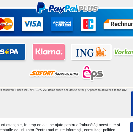
hts reserved. Prices incl. VAT. 19% VAT Basic prices see article detail | * Applies to deliveries to the UK!
nt esențiale, în timp ce alții ne ajuta pentru a îmbunătăți acest site și
turile ca utilizator Pentru mai multe informații, consultați: politica