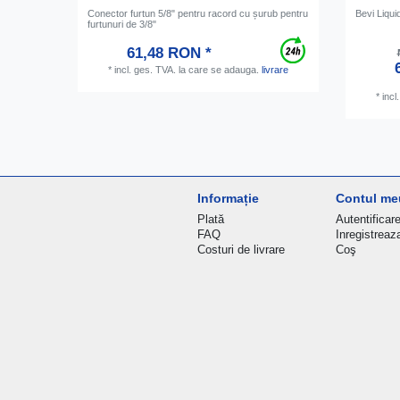
Conector furtun 5/8" pentru racord cu șurub pentru
Bevi Liqui
furtunuri de 3/8"
61,48 RON *
*
incl. ges. TVA.
la care se adauga.
livrare
*
incl
Informație
Contul me
Plată
Autentificar
FAQ
Inregistreaz
Costuri de livrare
Coş