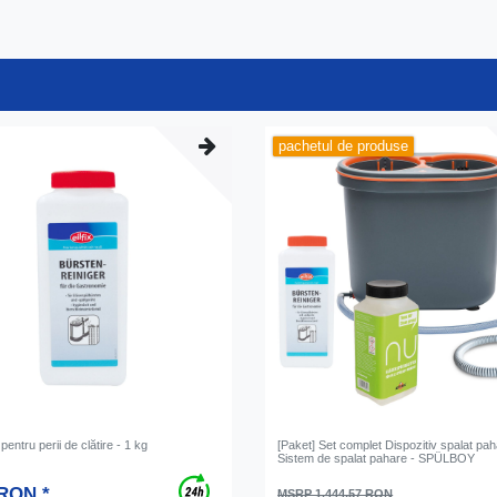
pachetul de produse
pentru perii de clătire - 1 kg
[Paket] Set complet Dispozitiv spalat pah
Sistem de spalat pahare - SPÜLBOY
 RON *
MSRP 1.444,57 RON