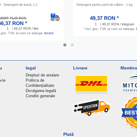
d - Detergent de bază, 1 L
Detergent pentru perii de clătire - 1 kg
49,37 RON *
MSRP 76,06 RON
66,37 RON *
1
| 49,37 RON / kilogram
1
| 66,37 RON / liter
*
incl. ges. TVA.
la care se adauga.
. ges. TVA.
la care se adauga.
livrare
u
legal
Livrare
Membru 
e
Drepturi de anulare
a-te
Politica de
Confidențialitate
Divulgarea legală
Conditii generale
Plată