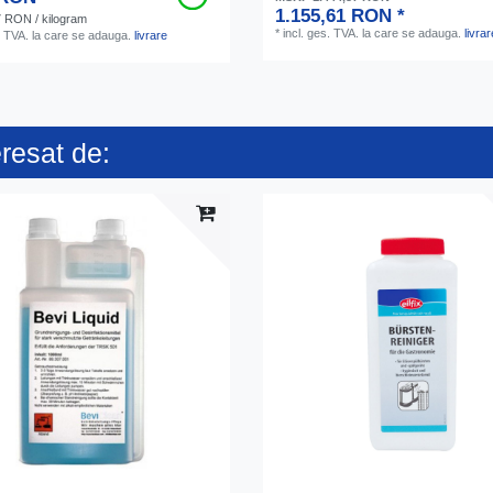
1.155,61 RON *
7 RON / kilogram
*
incl. ges. TVA.
la care se adauga.
livrar
. TVA.
la care se adauga.
livrare
eresat de: