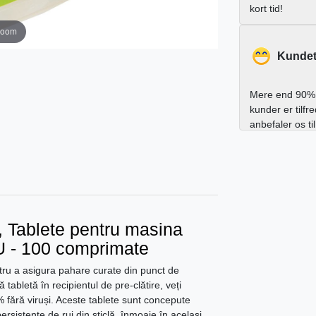
kort tid!
zoom
Kundet
Mere end 90% 
kunder er tilfr
anbefaler os ti
, Tablete pentru masina
 - 100 comprimate
ntru a asigura pahare curate din punct de
abletă în recipientul de pre-clătire, veți
% fără viruși. Aceste tablete sunt concepute
rsistente de ruj din sticlă, înmoaie în același