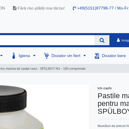
RON
Fără risc-plătiți mai târziu!
+49(5151)87798-77 / Mo-Fr
Inreg
Igiena
Dozator vin fiert
Dozator bere
pentru masina de spalat vase - SPÜLBOY NU - 100 comprimate
Ich-zapfe
Pastile m
pentru ma
SPÜLBOY 
Numărul de articol
N