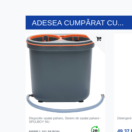
ADESEA CUMPĂRAT CU...
Dispozitiv spalat pahare, Sistem de spalat pahare -
Detergent 
SPÜLBOY NU
49,37
MSRP 1.161,59 RON