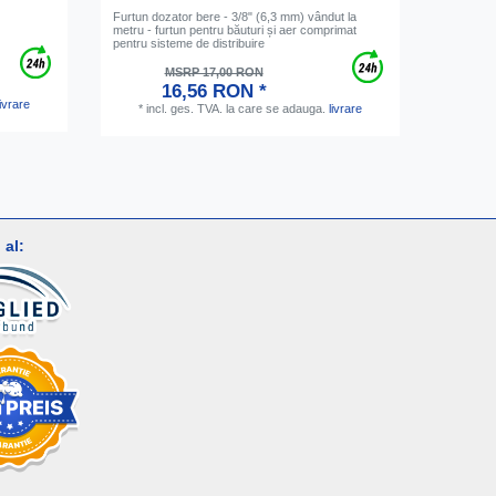
Furtun dozator bere - 3/8" (6,3 mm) vândut la
Adaptor d
metru - furtun pentru băuturi și aer comprimat
regulator
pentru sisteme de distribuire
MSRP 17,00 RON
*
inc
16,56 RON *
livrare
*
incl. ges. TVA.
la care se adauga.
livrare
al: