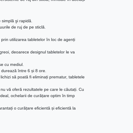
 simplă şi rapidă.
urile de ruj de pe sticlă.
rin utilizarea tabletelor în loc de agenți
 greoi, deoarece designul tabletelor le va
se cu mediul.
 durează între 6 și 8 ore.
lichizi să poată fi eliminați prematur, tabletele
 nu vă oferă rezultatele pe care le căutați. Cu
deal, ochelarii de curățare optim în timp
rantați o curățare eficientă și eficientă la