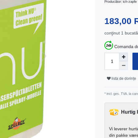
Producător:
ich-zapfe
183,00
conţinut
1
bucată
Comanda dum
lista de dorințe
* incl. ges. TVA. la ca
Hurtig 
Vi leverer hurt
din pakke vær