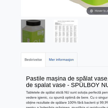
Hover to 
Beskrivelse
Mer informasjon
Pastile mașina de spălat vase
de spalat vase - SPÜLBOY NU
Tabletele de spălat sticlă NU sunt soluția perfectă pe
vedere igienic, cu spumă optimă de bere. Cu o singură t
obține rezultate de spălare 100% fără bacterii și 99,9
pentru a îndepărta grăsimea, murdăria și reziduurile pe