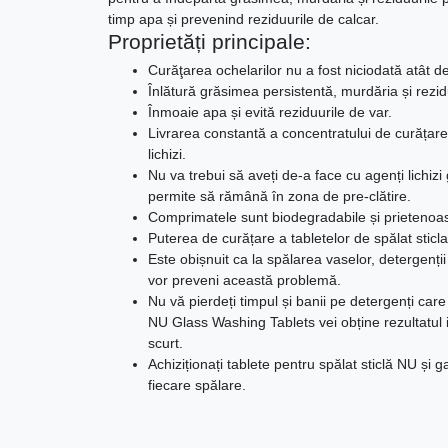
timp apa și prevenind reziduurile de calcar.
Proprietăți principale:
Curăţarea ochelarilor nu a fost niciodată atât de
Înlătură grăsimea persistentă, murdăria și rezidu
Înmoaie apa și evită reziduurile de var.
Livrarea constantă a concentratului de curățare p
lichizi.
Nu va trebui să aveți de-a face cu agenți lichizi
permite să rămână în zona de pre-clătire.
Comprimatele sunt biodegradabile și prietenoa
Puterea de curățare a tabletelor de spălat sticla
Este obișnuit ca la spălarea vaselor, detergenții 
vor preveni această problemă.
Nu vă pierdeți timpul și banii pe detergenți care
NU Glass Washing Tablets vei obține rezultatul i
scurt.
Achiziționați tablete pentru spălat sticlă NU și ga
fiecare spălare.