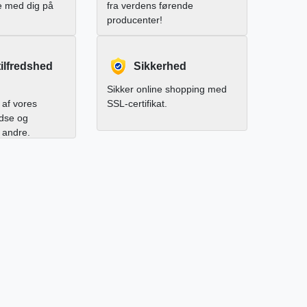
e med dig på
fra verdens førende
producenter!
ilfredshed
Sikkerhed
Sikker online shopping med
af vores
SSL-certifikat.
edse og
l andre.