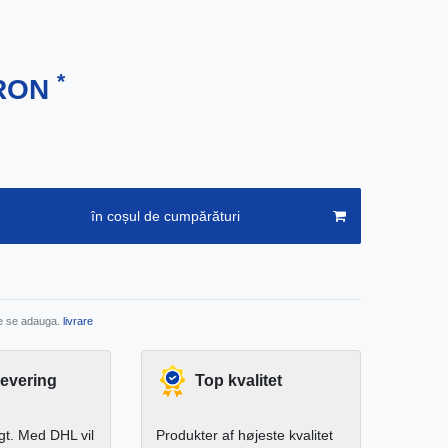
*
 RON
în coșul de cumpărături
re se adauga.
livrare
levering
Top kvalitet
igt. Med DHL vil
Produkter af højeste kvalitet