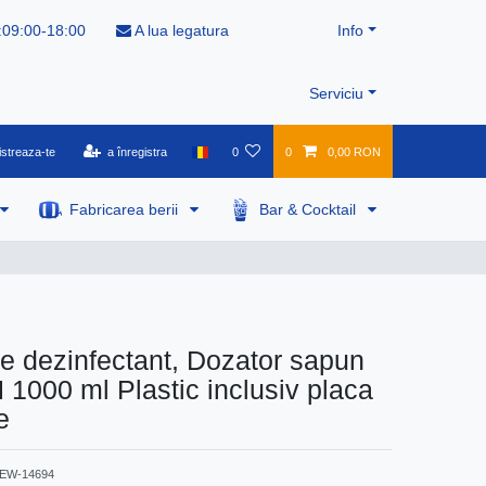
:09:00-18:00
A lua legatura
Info
Serviciu
istreaza-te
a înregistra
0
0
0,00 RON
Fabricarea berii
Bar & Cocktail
e dezinfectant, Dozator sapun
H 1000 ml Plastic inclusiv placa
e
EW-14694