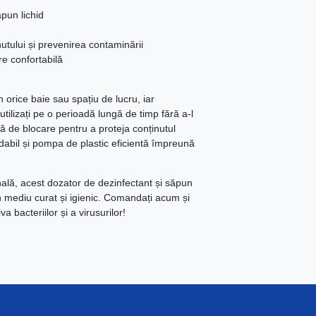
ăpun lichid
nutului și prevenirea contaminării
re confortabilă
n orice baie sau spațiu de lucru, iar
utilizați pe o perioadă lungă de timp fără a-l
ă de blocare pentru a proteja conținutul
idabil și pompa de plastic eficientă împreună
nală, acest dozator de dezinfectant și săpun
un mediu curat și igienic. Comandați acum și
 bacteriilor și a virusurilor!