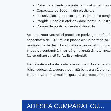
Potrivit atât pentru dezinfectant, cât și pentru s
Capacitate de 1000 ml din plastic alb
Inclusiv placă de blocare pentru protecția conți
Pârghie lungă din oțel inoxidabil pentru o utiliza
Pompă de plastic eficientă și durabilă
Acest dozator versatil și practic se potrivește perfect î
capacitatea de 1000 ml din plastic alb vă permite să-l 
reumple foarte des. Dozatorul este prevăzut cu o plac
împotriva contaminării, iar pârghia lungă din oțel inox
fac ca utilizarea să fie facilă și igienică.
Fie că este vorba de o afacere sau de utilizare perso
lichid reprezintă alegerea potrivită pentru a vă oferi 
bucurați-vă de mai multă siguranță și protecție împotriva
ADESEA CUMPĂRAT CU...