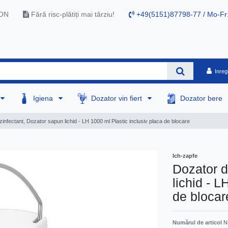
RON
Fără risc-plătiți mai târziu!
+49(5151)87798-77 / Mo-Fr
Inreg
Igiena
Dozator vin fiert
Dozator bere
infectant, Dozator sapun lichid - LH 1000 ml Plastic inclusiv placa de blocare
Ich-zapfe
Dozator d
lichid - L
de blocar
Numărul de articol
N