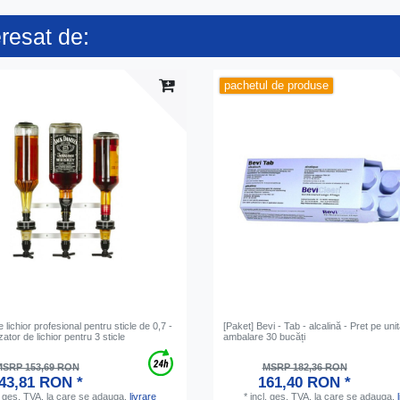
eresat de:
pachetul de produse
 lichior profesional pentru sticle de 0,7 -
[Paket] Bevi - Tab - alcalină - Pret pe uni
ator de lichior pentru 3 sticle
ambalare 30 bucăți
SRP 153,69 RON
MSRP 182,36 RON
43,81 RON *
161,40 RON *
. ges. TVA.
la care se adauga.
livrare
*
incl. ges. TVA.
la care se adauga.