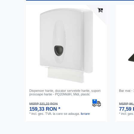
Dispenser hartie, dozator servetele hartie, suport
Bar mat -
prosoape hartie - PQ20MidiH, Midi, plastic
MSRP 321,22 RON
MSRP 96
159,33 RON *
77,59
*
incl. ges. TVA.
la care se adauga.
livrare
*
incl. ges