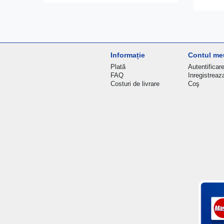
Informație
Contul me
Plată
Autentificar
FAQ
Inregistreaz
Costuri de livrare
Coş