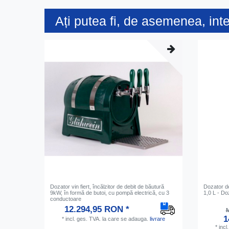
Ați putea fi, de asemenea, int
Dozator vin fiert, încălzitor de debit de băutură
Dozator de
9kW, în formă de butoi, cu pompă electrică, cu 3
1,0 L - Doz
conductoare
12.294,95 RON *
M
1
*
incl. ges. TVA.
la care se adauga.
livrare
*
incl