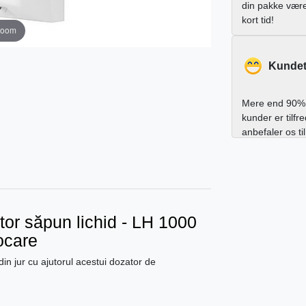
din pakke vær
kort tid!
zoom
Kundet
Mere end 90% 
kunder er tilfr
anbefaler os ti
tor săpun lichid - LH 1000
locare
 din jur cu ajutorul acestui dozator de