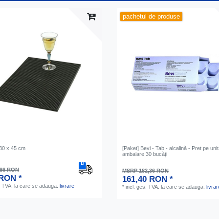
pachetul de produse
 30 x 45 cm
[Paket] Bevi - Tab - alcalină - Pret pe uni
ambalare 30 bucăți
,86 RON
MSRP 182,36 RON
 RON *
161,40 RON *
. TVA.
la care se adauga.
livrare
*
incl. ges. TVA.
la care se adauga.
livrar