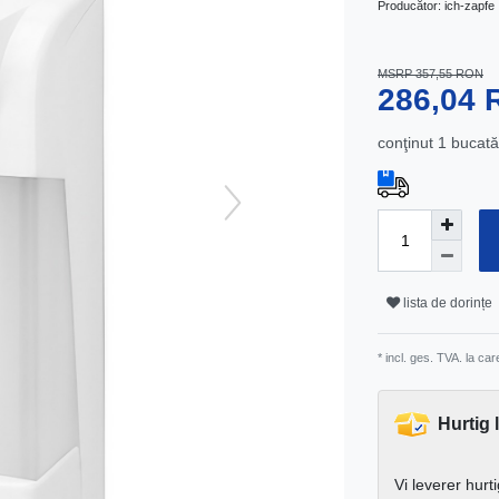
Producător:
ich-zapfe
MSRP 357,55 RON
286,04
conţinut
1
bucată
lista de dorințe
* incl. ges. TVA. la ca
Hurtig 
Vi leverer hurt