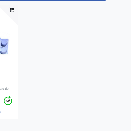
tate de
e