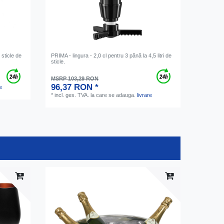
sticle de
PRIMA - lingura - 2,0 cl pentru 3 până la 4,5 litri de
sticle.
MSRP 103,29 RON
96,37 RON *
e
*
incl. ges. TVA.
la care se adauga.
livrare