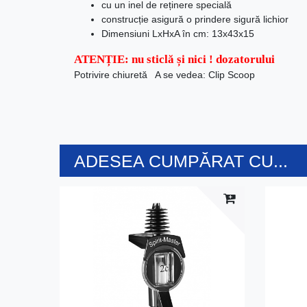
cu un inel de reținere specială
construcție asigură o prindere sigură lichior
Dimensiuni LxHxA în cm: 13x43x15
ATENȚIE: nu sticlă și nici ! dozatorului
Potrivire chiuretă A se vedea: Clip Scoop
ADESEA CUMPĂRAT CU...