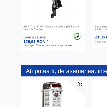
SPIRIT MASTER - lingura - 2 cl de 3 până la 4,5
Lame din pl
litri sticle Anisfest
sticle / 1 
21,35
MSRP 163,42 RON
126,61 RON *
*
incl. ges
*
incl. ges. TVA.
la care se adauga.
livrare
Ați putea fi, de asemenea, int