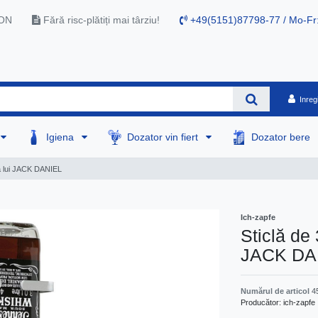
RON
Fără risc-plătiți mai târziu!
+49(5151)87798-77 / Mo-Fr
Inreg
Igiena
Dozator vin fiert
Dozator bere
r a lui JACK DANIEL
Ich-zapfe
Sticlă de 
JACK DA
Numărul de articol
4
Producător:
ich-zapfe