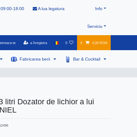
:09:00-18:00
A lua legatura
Info
Serviciu
istreaza-te
a înregistra
0
0
0,00 RON
Fabricarea berii
Bar & Cocktail
3 litri Dozator de lichior a lui
NIEL
52496