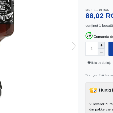
MSRP 110,01 RON
88,02 
conţinut
1
bucată
Comanda dum
lista de dorințe
* incl. ges. TVA. la ca
Hurtig 
Vi leverer hurt
din pakke vær