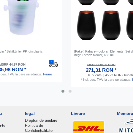
vin / Sektkühler PP, din plastic
[Paket] Pahare - colorat, Elements, Set d
negru-bronz bicolor, 456 ml
MSRP 44,97 RON
MSRP 340,99 RON
35,98 RON *
271,31 RON *
. ges. TVA.
la care se adauga.
livrare
6
bucată
| 45,22 RON / bucat
*
incl. ges. TVA.
la care se adauga.
u
legal
Livrare
Membru 
e
Drepturi de anulare
a-te
Politica de
Confidențialitate