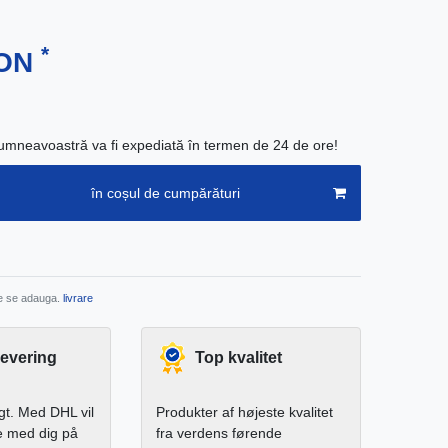
*
RON
neavoastră va fi expediată în termen de 24 de ore!
în coșul de cumpărături
re se adauga.
livrare
levering
Top kvalitet
igt. Med DHL vil
Produkter af højeste kvalitet
e med dig på
fra verdens førende