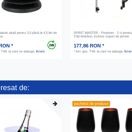
astic plută pentru 3,0 până la 4,5 litri de
SPIRIT MASTER - Porționer - 2 cl pentru 
buc
3 litri Anisfest, inclusiv suport de perete
 RON *
177,86 RON *
. TVA.
la care se adauga.
livrare
*
incl. ges. TVA.
la care se adauga.
livrar
eresat de:
pachetul de produse