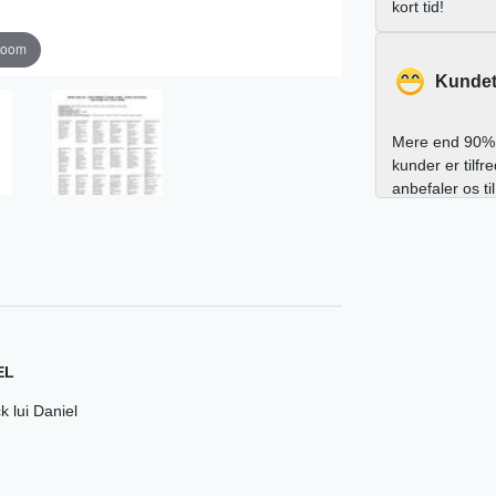
kort tid!
zoom
Kundet
Mere end 90% 
kunder er tilfr
anbefaler os ti
EL
k lui Daniel