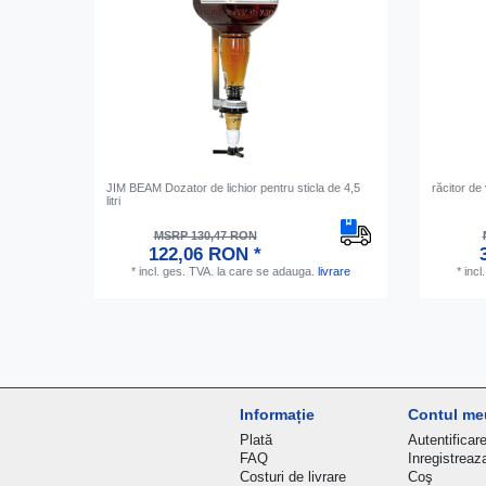
JIM BEAM Dozator de lichior pentru sticla de 4,5
răcitor de 
litri
MSRP 130,47 RON
122,06 RON *
*
incl. ges. TVA.
la care se adauga.
livrare
*
incl
Informație
Contul me
Plată
Autentificar
FAQ
Inregistreaz
Costuri de livrare
Coş