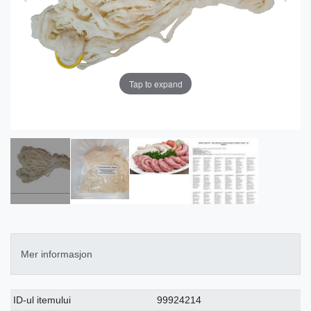
Tap to expand
Mer informasjon
Ceres::Template.singleItemTechnicalDataAttribute
Ceres::Template.singleItemTechnicalDataValue
ID-ul itemului
99924214