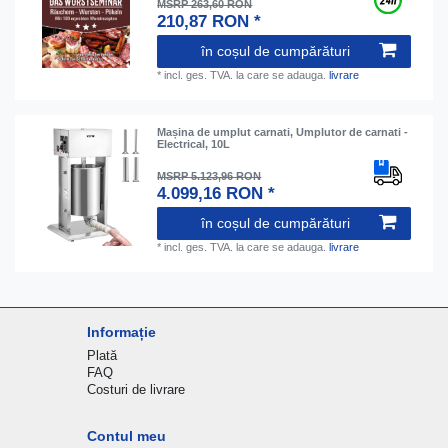
MSRP 263,60 RON
210,87 RON *
în coșul de cumpărături
*
incl. ges. TVA.
la care se adauga.
livrare
Mașina de umplut carnati, Umplutor de carnati -
Electrical, 10L
MSRP 5.123,96 RON
4.099,16 RON *
în coșul de cumpărături
*
incl. ges. TVA.
la care se adauga.
livrare
Informație
Plată
FAQ
Costuri de livrare
Contul meu