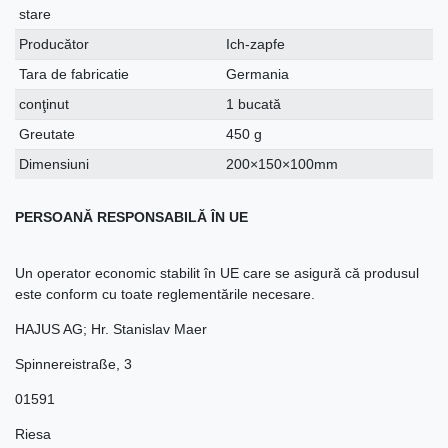
stare
Producător
Ich-zapfe
Tara de fabricatie
Germania
conţinut
1 bucată
Greutate
450 g
Dimensiuni
200×150×100mm
PERSOANĂ RESPONSABILĂ ÎN UE
Un operator economic stabilit în UE care se asigură că produsul
este conform cu toate reglementările necesare.
HAJUS AG; Hr. Stanislav Maer
Spinnereistraße
,
3
01591
Riesa