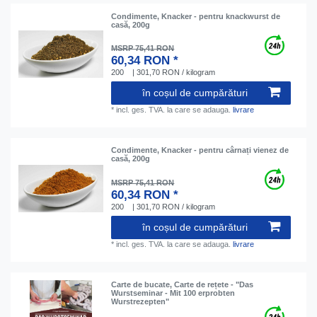
Condimente, Knacker - pentru knackwurst de
casă, 200g
MSRP 75,41 RON
60,34 RON *
200
| 301,70 RON / kilogram
în coșul de cumpărături
*
incl. ges. TVA.
la care se adauga.
livrare
Condimente, Knacker - pentru cârnați vienez de
casă, 200g
MSRP 75,41 RON
60,34 RON *
200
| 301,70 RON / kilogram
în coșul de cumpărături
*
incl. ges. TVA.
la care se adauga.
livrare
Carte de bucate, Carte de rețete - "Das
Wurstseminar - Mit 100 erprobten
Wurstrezepten"