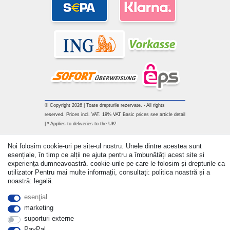
© Copyright 2026 | Toate drepturile rezervate. - All rights
reserved. Prices incl. VAT. 19% VAT Basic prices see article detail
| * Applies to deliveries to the UK!
Withdraw from contract here
Noi folosim cookie-uri pe site-ul nostru. Unele dintre acestea sunt
esențiale, în timp ce alții ne ajuta pentru a îmbunătăți acest site și
experiența dumneavoastră. cookie-urile pe care le folosim și drepturile ca
a lua legatura
utilizator Pentru mai multe informații, consultați: politica noastră și a
noastră: legală.
esenţial
marketing
suporturi externe
PayPal