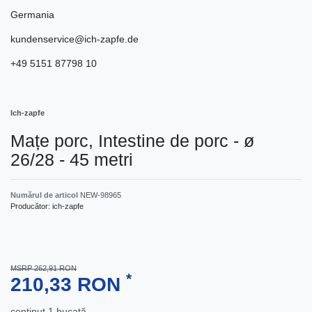
Germania
kundenservice@ich-zapfe.de
+49 5151 87798 10
Ich-zapfe
Mațe porc, Intestine de porc - ø
26/28 - 45 metri
Numărul de articol
NEW-98965
Producător:
ich-zapfe
MSRP 262,91 RON
*
210,33 RON
conţinut
1
bucată