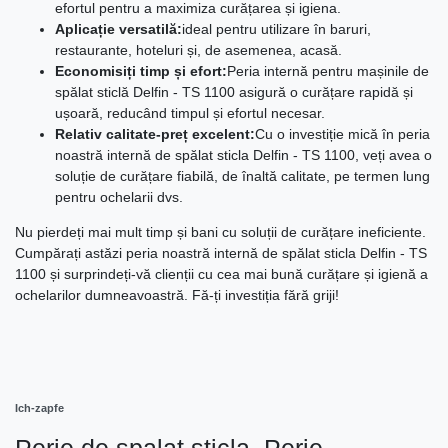
efortul pentru a maximiza curățarea și igiena.
Aplicație versatilă:
ideal pentru utilizare în baruri,
restaurante, hoteluri și, de asemenea, acasă.
Economisiți timp și efort:
Peria internă pentru mașinile de
spălat sticlă Delfin - TS 1100 asigură o curățare rapidă și
ușoară, reducând timpul și efortul necesar.
Relativ calitate-preț excelent:
Cu o investiție mică în peria
noastră internă de spălat sticla Delfin - TS 1100, veți avea o
soluție de curățare fiabilă, de înaltă calitate, pe termen lung
pentru ochelarii dvs.
Nu pierdeți mai mult timp și bani cu soluții de curățare ineficiente.
Cumpărați astăzi peria noastră internă de spălat sticla Delfin - TS
1100 și surprindeți-vă clienții cu cea mai bună curățare și igienă a
ochelarilor dumneavoastră. Fă-ți investiția fără griji!
Ich-zapfe