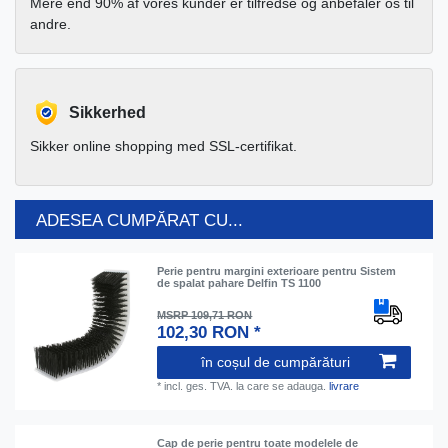
Mere end 90% af vores kunder er tilfredse og anbefaler os til
andre.
Sikkerhed
Sikker online shopping med SSL-certifikat.
ADESEA CUMPĂRAT CU...
Perie pentru margini exterioare pentru Sistem
de spalat pahare Delfin TS 1100
MSRP 109,71 RON
102,30 RON *
în coșul de cumpărături
*
incl. ges. TVA.
la care se adauga.
livrare
Cap de perie pentru toate modelele de