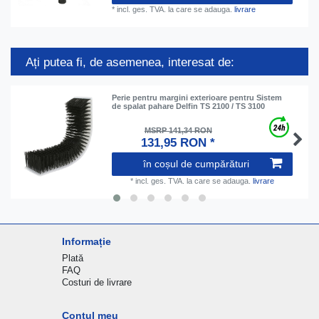
*
incl. ges. TVA.
la care se adauga.
livrare
Ați putea fi, de asemenea, interesat de:
Perie pentru margini exterioare pentru Sistem
de spalat pahare Delfin TS 2100 / TS 3100
MSRP 141,34 RON
131,95 RON *
în coșul de cumpărături
*
incl. ges. TVA.
la care se adauga.
livrare
Informație
Plată
FAQ
Costuri de livrare
Contul meu