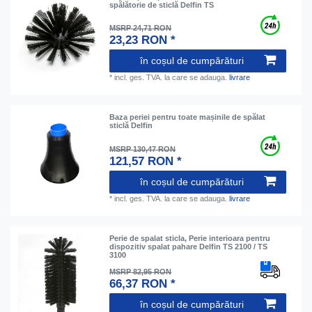
spălătorie de sticlă Delfin TS
MSRP 24,71 RON
23,23 RON *
în coșul de cumpărături
*
incl. ges. TVA.
la care se adauga.
livrare
Baza periei pentru toate mașinile de spălat
sticlă Delfin
MSRP 130,47 RON
121,57 RON *
în coșul de cumpărături
*
incl. ges. TVA.
la care se adauga.
livrare
Perie de spalat sticla, Perie interioara pentru
dispozitiv spalat pahare Delfin TS 2100 / TS
3100
MSRP 82,95 RON
66,37 RON *
în coșul de cumpărături