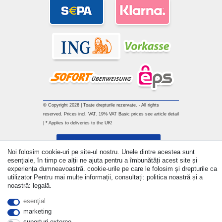
© Copyright 2026 | Toate drepturile rezervate. - All rights
reserved. Prices incl. VAT. 19% VAT Basic prices see article detail
| * Applies to deliveries to the UK!
Withdraw from contract here
Noi folosim cookie-uri pe site-ul nostru. Unele dintre acestea sunt
esențiale, în timp ce alții ne ajuta pentru a îmbunătăți acest site și
a lua legatura
experiența dumneavoastră. cookie-urile pe care le folosim și drepturile ca
utilizator Pentru mai multe informații, consultați: politica noastră și a
noastră: legală.
esenţial
marketing
suporturi externe