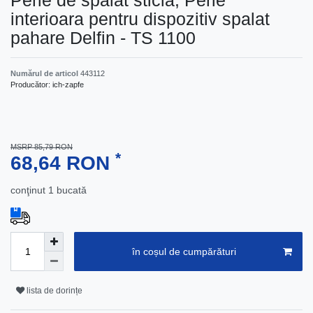
Perie de spalat sticla, Perie
interioara pentru dispozitiv spalat
pahare Delfin - TS 1100
Numărul de articol
443112
Producător:
ich-zapfe
MSRP 85,79 RON
*
68,64 RON
conţinut
1
bucată
în coșul de cumpărături
lista de dorințe