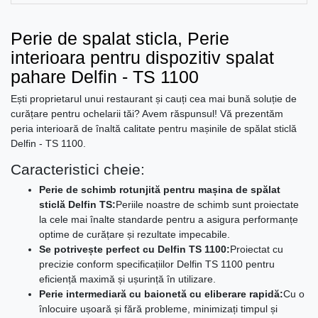
Perie de spalat sticla, Perie
interioara pentru dispozitiv spalat
pahare Delfin - TS 1100
Ești proprietarul unui restaurant și cauți cea mai bună soluție de
curățare pentru ochelarii tăi? Avem răspunsul! Vă prezentăm
peria interioară de înaltă calitate pentru mașinile de spălat sticlă
Delfin - TS 1100.
Caracteristici cheie:
Perie de schimb rotunjită pentru mașina de spălat
sticlă Delfin TS:
Periile noastre de schimb sunt proiectate
la cele mai înalte standarde pentru a asigura performanțe
optime de curățare și rezultate impecabile.
Se potrivește perfect cu Delfin TS 1100:
Proiectat cu
precizie conform specificațiilor Delfin TS 1100 pentru
eficiență maximă și ușurință în utilizare.
Perie intermediară cu baionetă cu eliberare rapidă:
Cu o
înlocuire ușoară și fără probleme, minimizați timpul și