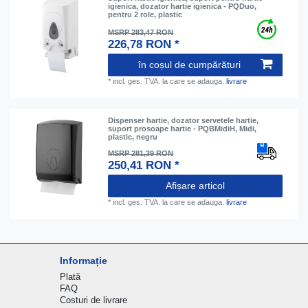
igienica, dozator hartie igienica - PQDuo,
pentru 2 role, plastic
MSRP 283,47 RON
226,78 RON *
în coșul de cumpărături
*
incl. ges. TVA.
la care se adauga.
livrare
Dispenser hartie, dozator servetele hartie,
suport prosoape hartie - PQBMidiH, Midi,
plastic, negru
MSRP 281,39 RON
250,41 RON *
Afișare articol
*
incl. ges. TVA.
la care se adauga.
livrare
Informație
Plată
FAQ
Costuri de livrare