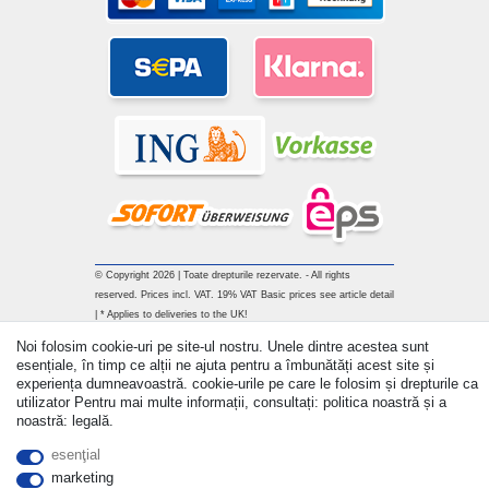
© Copyright 2026 | Toate drepturile rezervate. - All rights
reserved. Prices incl. VAT. 19% VAT Basic prices see article detail
| * Applies to deliveries to the UK!
Noi folosim cookie-uri pe site-ul nostru. Unele dintre acestea sunt
Withdraw from contract here
esențiale, în timp ce alții ne ajuta pentru a îmbunătăți acest site și
experiența dumneavoastră. cookie-urile pe care le folosim și drepturile ca
utilizator Pentru mai multe informații, consultați: politica noastră și a
a lua legatura
noastră: legală.
esenţial
marketing