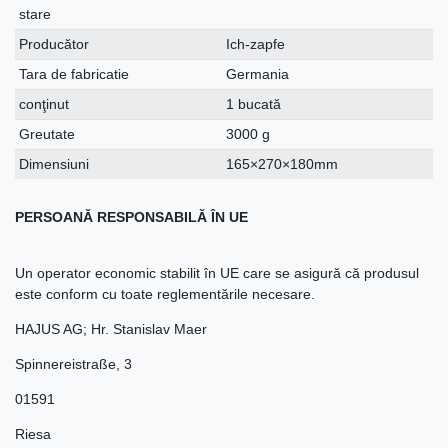
stare
Producător
Ich-zapfe
Tara de fabricatie
Germania
conţinut
1 bucată
Greutate
3000 g
Dimensiuni
165×270×180mm
PERSOANĂ RESPONSABILĂ ÎN UE
Un operator economic stabilit în UE care se asigură că produsul
este conform cu toate reglementările necesare.
HAJUS AG; Hr. Stanislav Maer
Spinnereistraße
,
3
01591
Riesa