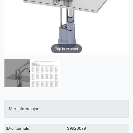
Tap to expand
Mer informasjon
Ceres::Template.singleItemTechnicalDataAttribute
Ceres::Template.singleItemTechnicalDataValue
ID-ul itemului
99923079