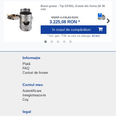
Butoi gratar - Tip GF501, Gratar din fonta (Ø 36
cm)
MSRP 4.445,93 RON
3.225,08 RON *
în coșul de cumpărături
*
incl. ges. TVA.
la care se adauga.
livrare
Informație
Plată
FAQ
Costuri de livrare
Contul meu
Autentificare
Inregistreaza-te
Coş
legal