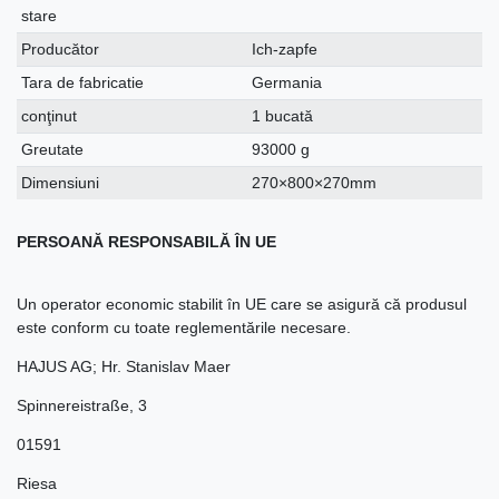
stare
Producător
Ich-zapfe
Tara de fabricatie
Germania
conţinut
1 bucată
Greutate
93000 g
Dimensiuni
270×800×270mm
PERSOANĂ RESPONSABILĂ ÎN UE
Un operator economic stabilit în UE care se asigură că produsul
este conform cu toate reglementările necesare.
HAJUS AG; Hr. Stanislav Maer
Spinnereistraße
,
3
01591
Riesa