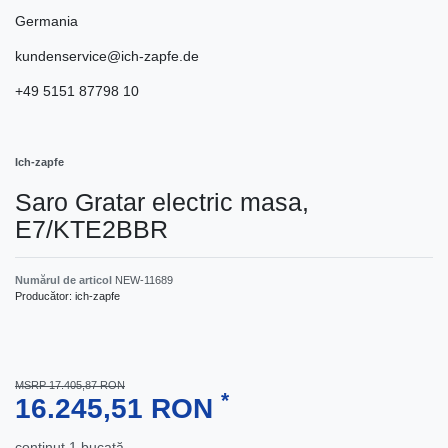
Germania
kundenservice@ich-zapfe.de
+49 5151 87798 10
Ich-zapfe
Saro Gratar electric masa,
E7/KTE2BBR
Numărul de articol
NEW-11689
Producător:
ich-zapfe
MSRP 17.405,87 RON
*
16.245,51 RON
conţinut
1
bucată