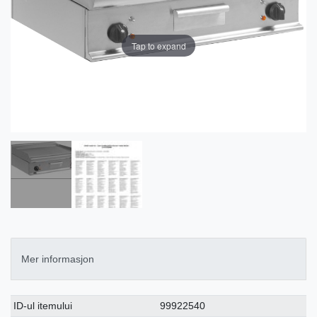
Tap to expand
Mer informasjon
Ceres::Template.singleItemTechnicalDataAttribute
Ceres::Template.singleItemTechnicalDataValue
ID-ul itemului
99922540