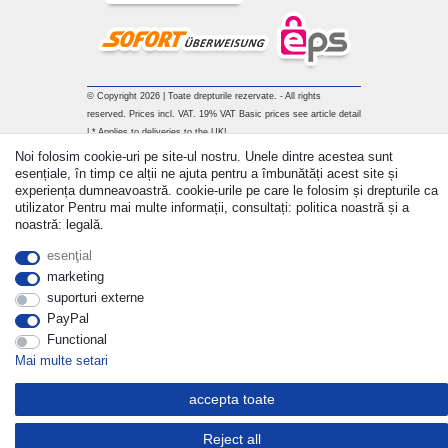
© Copyright 2026 | Toate drepturile rezervate. - All rights
reserved. Prices incl. VAT. 19% VAT Basic prices see article detail
| * Applies to deliveries to the UK!
Noi folosim cookie-uri pe site-ul nostru. Unele dintre acestea sunt
Withdraw from contract here
esențiale, în timp ce alții ne ajuta pentru a îmbunătăți acest site și
experiența dumneavoastră. cookie-urile pe care le folosim și drepturile ca
utilizator Pentru mai multe informații, consultați: politica noastră și a
a lua legatura
noastră: legală.
esenţial
marketing
suporturi externe
PayPal
Functional
Mai multe setari
accepta toate
Reject all