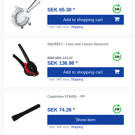
SEK 65.30 *
Add to shopping cart
*
Incl. VAT
excl.
Shipping
SQUEEZY - Lime and Lemon Squeezer
RRP SEK 147.27
SEK 136.98 *
Add to shopping cart
*
Incl. VAT
excl.
Shipping
Caipirinha STÄßEL - PP -
SEK 74.26 *
Show item
*
Incl. VAT
excl.
Shipping