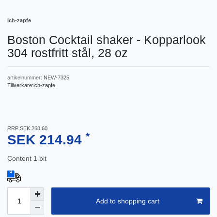
Ich-zapfe
Boston Cocktail shaker - Kopparlook
304 rostfritt stål, 28 oz
artikelnummer:
NEW-7325
Tillverkare:
ich-zapfe
RRP SEK 268.60
*
SEK 214.94
Content
1
bit
Add to shopping cart