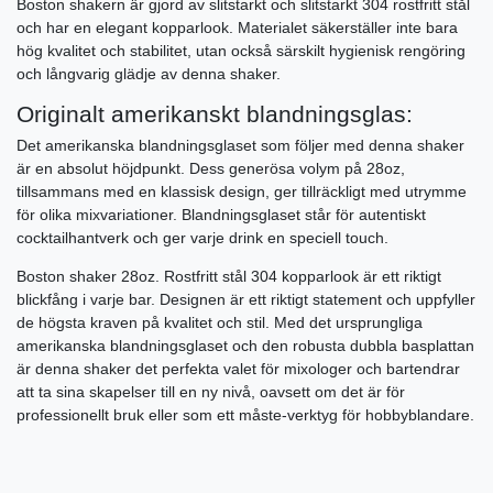
Boston shakern är gjord av slitstarkt och slitstarkt 304 rostfritt stål
och har en elegant kopparlook. Materialet säkerställer inte bara
hög kvalitet och stabilitet, utan också särskilt hygienisk rengöring
och långvarig glädje av denna shaker.
Originalt amerikanskt blandningsglas:
Det amerikanska blandningsglaset som följer med denna shaker
är en absolut höjdpunkt. Dess generösa volym på 28oz,
tillsammans med en klassisk design, ger tillräckligt med utrymme
för olika mixvariationer. Blandningsglaset står för autentiskt
cocktailhantverk och ger varje drink en speciell touch.
Boston shaker 28oz. Rostfritt stål 304 kopparlook är ett riktigt
blickfång i varje bar. Designen är ett riktigt statement och uppfyller
de högsta kraven på kvalitet och stil. Med det ursprungliga
amerikanska blandningsglaset och den robusta dubbla basplattan
är denna shaker det perfekta valet för mixologer och bartendrar
att ta sina skapelser till en ny nivå, oavsett om det är för
professionellt bruk eller som ett måste-verktyg för hobbyblandare.