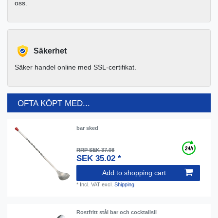
oss.
Säkerhet
Säker handel online med SSL-certifikat.
OFTA KÖPT MED...
bar sked
RRP SEK 37.08
SEK 35.02 *
Add to shopping cart
*
Incl. VAT
excl.
Shipping
Rostfritt stål bar och cocktailsil