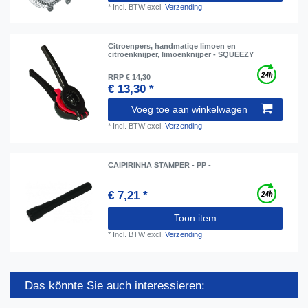
*
Incl. BTW
excl.
Verzending
Сitroenpers, handmatige limoen en
citroenknijper, limoenknijper - SQUEEZY
RRP € 14,30
€ 13,30 *
Voeg toe aan winkelwagen
*
Incl. BTW
excl.
Verzending
CAIPIRINHA STAMPER - PP -
€ 7,21 *
Toon item
*
Incl. BTW
excl.
Verzending
Das könnte Sie auch interessieren: