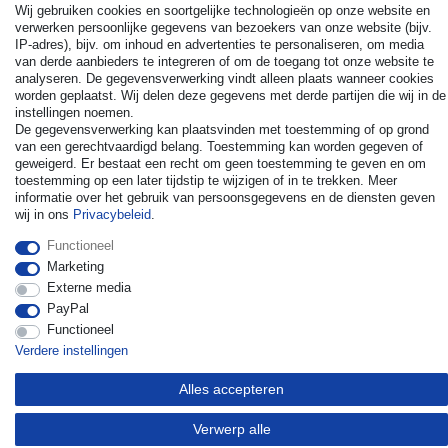
Wij gebruiken cookies en soortgelijke technologieën op onze website en
verwerken persoonlijke gegevens van bezoekers van onze website (bijv.
IP-adres), bijv. om inhoud en advertenties te personaliseren, om media
van derde aanbieders te integreren of om de toegang tot onze website te
analyseren. De gegevensverwerking vindt alleen plaats wanneer cookies
© Copyright 2026 | Alle rechten voorbehouden. - All rights
worden geplaatst. Wij delen deze gegevens met derde partijen die wij in de
reserved. Prices incl. VAT. 19% VAT Basic prices see article detail
instellingen noemen.
| * Applies to deliveries to the UK!
De gegevensverwerking kan plaatsvinden met toestemming of op grond
van een gerechtvaardigd belang. Toestemming kan worden gegeven of
geweigerd. Er bestaat een recht om geen toestemming te geven en om
Contact
Herroepingsrecht uitoefenen
toestemming op een later tijdstip te wijzigen of in te trekken. Meer
informatie over het gebruik van persoonsgegevens en de diensten geven
wij in ons
Privacybeleid
.
Functioneel
Marketing
Externe media
PayPal
Functioneel
Verdere instellingen
Alles accepteren
Verwerp alle