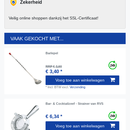
Zekerheid
Veilig online shoppen dankzij het SSL-Certificaat!
VAAK GEKOCHT MET...
Barlepel
RRP € 3,60
€ 3,40 *
Voeg toe aan winkelwagen
*
Incl. BTW
excl.
Verzending
Bar- & Cocktailzeef - Strainer van RVS
€ 6,34 *
Voeg toe aan winkelwagen