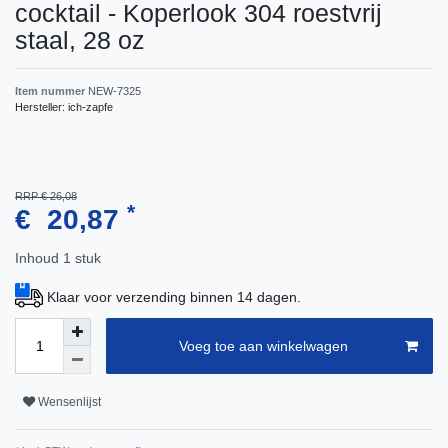
cocktail - Koperlook 304 roestvrij
staal, 28 oz
Item nummer
NEW-7325
Hersteller:
ich-zapfe
RRP € 26,08
*
€ 20,87
Inhoud
1
stuk
Klaar voor verzending binnen 14 dagen.
Voeg toe aan winkelwagen
Wensenlijst