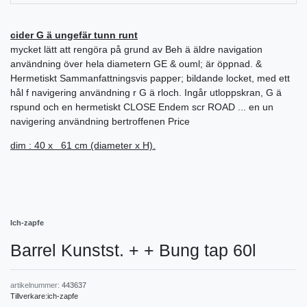
cider G ä ungefär tunn runt
mycket lätt att rengöra på grund av Beh ä äldre navigation
användning över hela diametern GE & ouml; är öppnad. &
Hermetiskt Sammanfattningsvis papper; bildande locket, med ett
hål f navigering användning r G ä rloch. Ingår utloppskran, G ä
rspund och en hermetiskt CLOSE Endem scr ROAD ... en un
navigering användning bertroffenen Price
dim : 40 x 61 cm (diameter x H).
Ich-zapfe
Barrel Kunstst. + + Bung tap 60l
artikelnummer:
443637
Tillverkare:
ich-zapfe