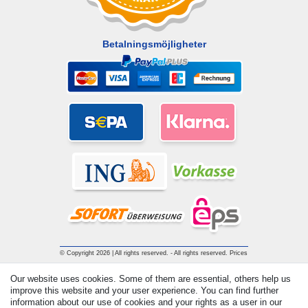
Betalningsmöjligheter
© Copyright 2026 | All rights reserved. - All rights reserved. Prices
incl. VAT. 19% VAT Basic prices see article detail | * Applies to
Our website uses cookies. Some of them are essential, others help us
deliveries to the UK!
improve this website and your user experience. You can find further
information about our use of cookies and your rights as a user in our