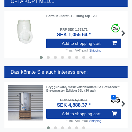
OFTA KÖPT MED...
Barrel Kunstst. + + Bung tap 120l
RRP SEK 1,333.71
SEK 1,055.64 *
Add to shopping cart
*
Incl. VAT
excl.
Shipping
Das könnte Sie auch interessieren:
Bryggkokare, Mäsk vattenkokare Ss Brewtech™
Brewmaster Edition 38L (10 gal)
RRP SEK 6,110.54
SEK 4,888.37 *
Add to shopping cart
*
Incl. VAT
excl.
Shipping