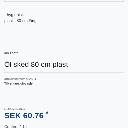
- hygienisk -
plast - 80 cm lång
Ich-zapfe
Öl sked 80 cm plast
artikelnummer:
452594
Tillverkare:
ich-zapfe
RRP SEK 79.30
*
SEK 60.76
Content
1
bit