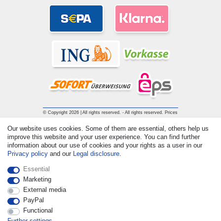
© Copyright 2026 | All rights reserved. - All rights reserved. Prices
incl. VAT. 19% VAT Basic prices see article detail | * Applies to
Our website uses cookies. Some of them are essential, others help us
deliveries to the UK!
improve this website and your user experience. You can find further
information about our use of cookies and your rights as a user in our
Privacy policy
and our
Legal disclosure
.
Contact
Withdraw from contract here
Essential
Marketing
External media
PayPal
Functional
Further settings