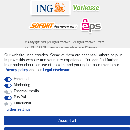
© Copyright 2026 | All rights reserved. - All rights reserved. Prices
incl. VAT. 19% VAT Basic prices see article detail | * Applies to
deliveries to the UK!
Our website uses cookies. Some of them are essential, others help us
improve this website and your user experience. You can find further
information about our use of cookies and your rights as a user in our
Contact
Withdraw from contract here
Privacy policy
and our
Legal disclosure
.
Essential
Marketing
External media
PayPal
Functional
Further settings
Accept all