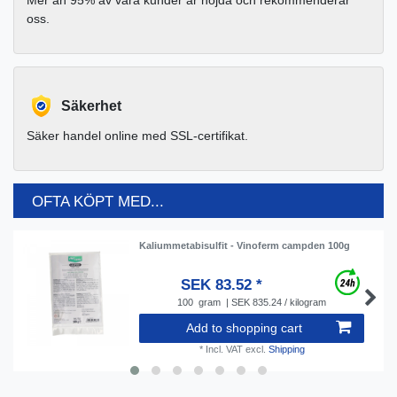
oss.
Säkerhet
Säker handel online med SSL-certifikat.
OFTA KÖPT MED...
Kaliummetabisulfit - Vinoferm campden 100g
SEK 83.52 *
100
gram
| SEK 835.24 / kilogram
Add to shopping cart
*
Incl. VAT
excl.
Shipping