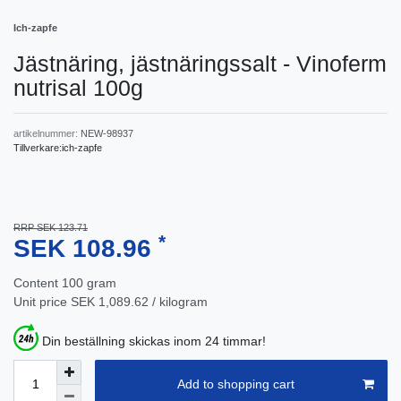
Ich-zapfe
Jästnäring, jästnäringssalt - Vinoferm
nutrisal 100g
artikelnummer:
NEW-98937
Tillverkare:
ich-zapfe
RRP SEK 123.71
*
SEK 108.96
Content
100
gram
Unit price
SEK 1,089.62 / kilogram
Din beställning skickas inom 24 timmar!
Add to shopping cart