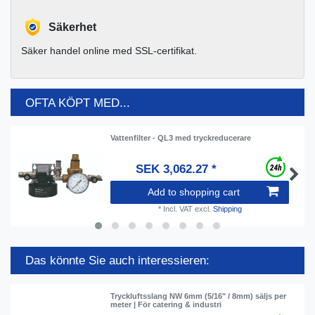
Säkerhet
Säker handel online med SSL-certifikat.
OFTA KÖPT MED...
Vattenfilter - QL3 med tryckreducerare
SEK 3,062.27 *
Add to shopping cart
*
Incl. VAT
excl.
Shipping
Das könnte Sie auch interessieren:
Tryckluftsslang NW 6mm (5/16" / 8mm) säljs per
meter | För catering & industri