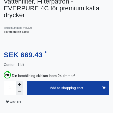
Vattenfilter, Filterpatron -
EVERPURE 4C för premium kalla
drycker
artikelnummer:
443300
Tillverkare:
ich-zapfe
*
SEK 669.43
Content
1
bit
Din beställning skickas inom 24 timmar!
Add to shopping cart
Wish list